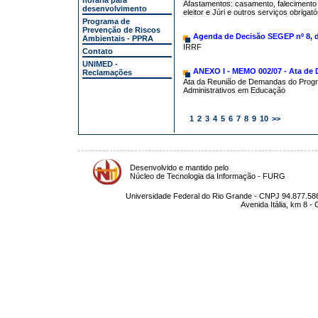
horária para
Afastamentos: casamento, falecimento 
desenvolvimento
eleitor e Júri e outros serviços obrigatór
Programa de
Prevenção de Riscos
Agenda de Decisão SEGEP nº 8, d
Ambientais - PPRA
IRRF
Contato
UNIMED -
ANEXO I - MEMO 002/07 - Ata de
Reclamações
Ata da Reunião de Demandas do Progr
Administrativos em Educação
1
2
3
4
5
6
7
8
9
10
>>
Desenvolvido e mantido pelo
Núcleo de Tecnologia da Informação - FURG
Universidade Federal do Rio Grande - CNPJ 94.877.586
Avenida Itália, km 8 -