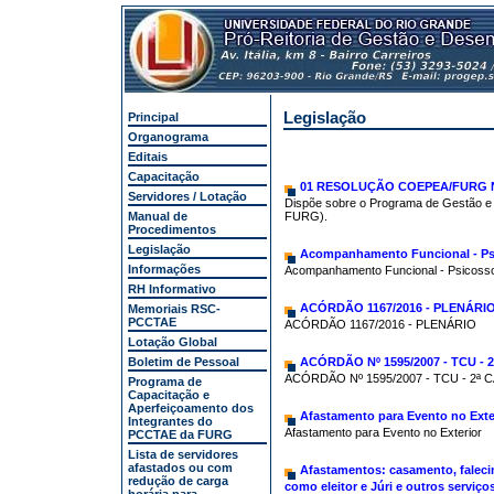
Legislação
Principal
Organograma
Editais
Capacitação
01 RESOLUÇÃO COEPEA/FURG N°
Servidores / Lotação
Dispõe sobre o Programa de Gestão e
Manual de
FURG).
Procedimentos
Legislação
Acompanhamento Funcional - Ps
Informações
Acompanhamento Funcional - Psicosso
RH Informativo
ACÓRDÃO 1167/2016 - PLENÁRI
Memoriais RSC-
PCCTAE
ACÓRDÃO 1167/2016 - PLENÁRIO
Lotação Global
Boletim de Pessoal
ACÓRDÃO Nº 1595/2007 - TCU -
ACÓRDÃO Nº 1595/2007 - TCU - 2ª
Programa de
Capacitação e
Aperfeiçoamento dos
Afastamento para Evento no Exte
Integrantes do
Afastamento para Evento no Exterior
PCCTAE da FURG
Lista de servidores
afastados ou com
Afastamentos: casamento, faleci
redução de carga
como eleitor e Júri e outros serviços