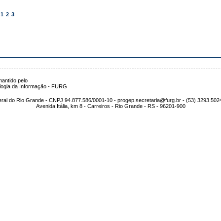
1
2
3
antido pelo
logia da Informação - FURG
ral do Rio Grande - CNPJ 94.877.586/0001-10 - progep.secretaria@furg.br - (53) 3293.502
Avenida Itália, km 8 - Carreiros - Rio Grande - RS - 96201-900