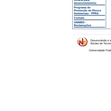
horária para
desenvolvimento
Programa de
Prevenção de Riscos
Ambientais - PPRA
Contato
UNIMED -
Reclamações
Desenvolvido e m
Núcleo de Tecno
Universidade Fede