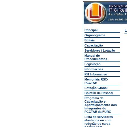
L
Principal
Organograma
Editais
Capacitação
Servidores / Lotação
Manual de
Procedimentos
Legislação
Informações
RH Informativo
Memoriais RSC-
PCCTAE
Lotação Global
Boletim de Pessoal
Programa de
Capacitação e
Aperfeiçoamento dos
Integrantes do
PCCTAE da FURG
Lista de servidores
afastados ou com
redução de carga