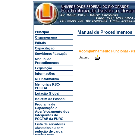
Manual de Procedimentos
Principal
Organograma
Editais
Capacitação
Acompanhamento Funcional - Ps
Servidores / Lotação
Baixar:
Manual de
Procedimentos
Legislação
Informações
RH Informativo
Memoriais RSC-
PCCTAE
Lotação Global
Boletim de Pessoal
Programa de
Capacitação e
Aperfeiçoamento dos
Integrantes do
PCCTAE da FURG
Lista de servidores
afastados ou com
redução de carga