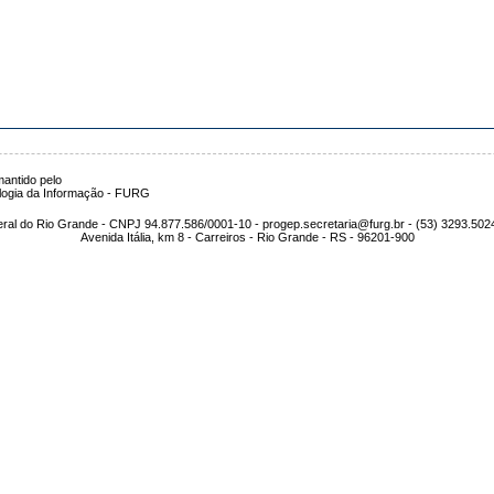
antido pelo
logia da Informação - FURG
ral do Rio Grande - CNPJ 94.877.586/0001-10 - progep.secretaria@furg.br - (53) 3293.502
Avenida Itália, km 8 - Carreiros - Rio Grande - RS - 96201-900