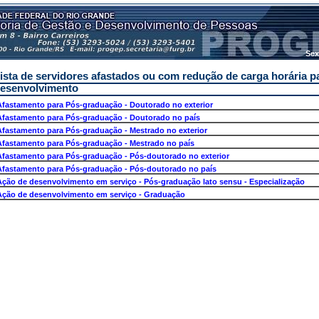
Sex
ista de servidores afastados ou com redução de carga horária p
esenvolvimento
Afastamento para Pós-graduação - Doutorado no exterior
Afastamento para Pós-graduação - Doutorado no país
Afastamento para Pós-graduação - Mestrado no exterior
Afastamento para Pós-graduação - Mestrado no país
Afastamento para Pós-graduação - Pós-doutorado no exterior
Afastamento para Pós-graduação - Pós-doutorado no país
Ação de desenvolvimento em serviço - Pós-graduação lato sensu - Especialização
Ação de desenvolvimento em serviço - Graduação