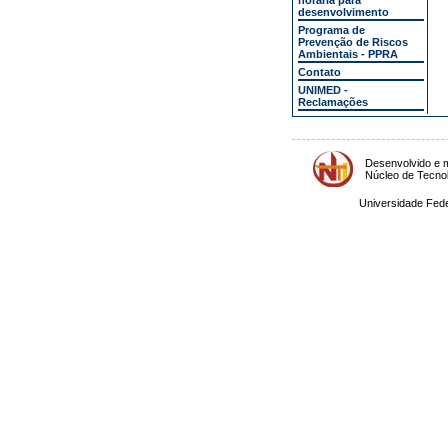
horária para
desenvolvimento
Programa de
Prevenção de Riscos
Ambientais - PPRA
Contato
UNIMED -
Reclamações
Desenvolvido e m
Núcleo de Tecno
Universidade Fede