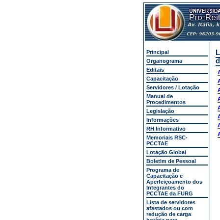
L
Principal
d
Organograma
Editais
Capacitação
Servidores / Lotação
Manual de
Procedimentos
Legislação
Informações
RH Informativo
Memoriais RSC-
PCCTAE
Lotação Global
Boletim de Pessoal
Programa de
Capacitação e
Aperfeiçoamento dos
Integrantes do
PCCTAE da FURG
Lista de servidores
afastados ou com
redução de carga