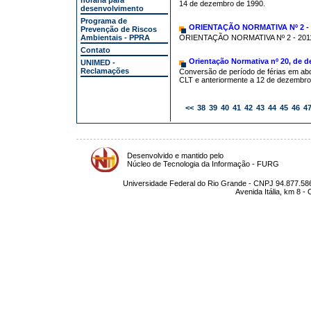
horária para
14 de dezembro de 1990.
desenvolvimento
Programa de
ORIENTAÇÃO NORMATIVA Nº 2 - 2
Prevenção de Riscos
Ambientais - PPRA
ORIENTAÇÃO NORMATIVA Nº 2 - 2011
Contato
Orientação Normativa nº 20, de 
UNIMED -
Reclamações
Conversão de período de férias em abon
CLT e anteriormente a 12 de dezembro
<<
38
39
40
41
42
43
44
45
46
4
Desenvolvido e mantido pelo
Núcleo de Tecnologia da Informação - FURG
Universidade Federal do Rio Grande - CNPJ 94.877.586
Avenida Itália, km 8 -