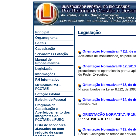
Legislação
Principal
Organograma
Editais
Capacitação
Orientação Normativa nº 111, de 
Servidores / Lotação
Adicionais de insalubridade, de pericul
Manual de
Procedimentos
Orientação Normativa Nº 12, 2013
Legislação
procedimentos operacionais para a apl
Informações
do Poder Executivo.
RH Informativo
Orientação Normativa nº 13, de 
Memoriais RSC-
PCCTAE
Prazos fixados na Lei nº 8.112, de 1990
Lotação Global
Boletim de Pessoal
Orientação Normativa nº 14, de 
Pensão Civil
Programa de
Capacitação e
Aperfeiçoamento dos
ORIENTAÇÃO NORMATIVA Nº 15,
Integrantes do
PPP / ATIVIDADE ESPECIAL
PCCTAE da FURG
Lista de servidores
afastados ou com
Orientação Normativa nº 19, de 
redução de carga
Férias: Contagem do tempo de serviço a