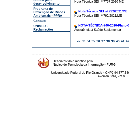
horária para
Nota Técnica SEI nº 7737 2020 ME
desenvolvimento
Programa de
Nota Técnica SEI nº 792/2021/ME
Prevenção de Riscos
Ambientais - PPRA
Nota Técnica SEI nº 792/2021/ME
Contato
NOTA-TÉCNICA-740-2010-Plano-Sau
UNIMED -
Reclamações
Assistência à Saúde Suplementar
<<
33
34
35
36
37
38
39
40
41
4
Desenvolvido e mantido pelo
Núcleo de Tecnologia da Informação - FURG
Universidade Federal do Rio Grande - CNPJ 94.877.586
Avenida Itália, km 8 -