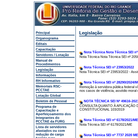
Legislação
Principal
Organograma
Editais
Capacitação
Nota Técnica Nota Técnica SEI n
Servidores / Lotação
Nota Técnica Nota Técnica SEI nº 205
Manual de
Procedimentos
Nota Técnica SEI nº 23953/2022
Legislação
Nota Técnica SEI nº 23953/2022 - Assi
Informações
RH Informativo
Nota Técnica SEI nº 28290/2024/M
Memoriais RSC-
Remoção à servidora pública federal v
PCCTAE
nos casos de violência, assédio moral 
Lotação Global
Boletim de Pessoal
NOTA TÉCNICA SEI Nº 49616-202
CONSULTA QUANTO À APLICAÇÃO DO
Programa de
CONSTITUCIONAL 103/2019
Capacitação e
Aperfeiçoamento dos
Integrantes do
Nota Técnica SEI nº 6178/2021/ME
PCCTAE da FURG
Nota Técnica SEI nº 6178/2021/ME
Lista de servidores
afastados ou com
redução de carga
Nota Técnica SEI nº 7737 2020 ME