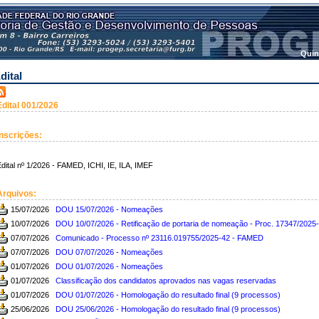
Quin
dital
Edital 001/2026
Inscrições:
dital nº 1/2026 - FAMED, ICHI, IE, ILA, IMEF
Arquivos:
15/07/2026
DOU 15/07/2026 - Nomeações
10/07/2026
DOU 10/07/2026 - Retificação de portaria de nomeação - Proc. 17347/2025-
07/07/2026
Comunicado - Processo nº 23116.019755/2025-42 - FAMED
07/07/2026
DOU 07/07/2026 - Nomeações
01/07/2026
DOU 01/07/2026 - Nomeações
01/07/2026
Classificação dos candidatos aprovados nas vagas reservadas
01/07/2026
DOU 01/07/2026 - Homologação do resultado final (9 processos)
25/06/2026
DOU 25/06/2026 - Homologação do resultado final (9 processos)