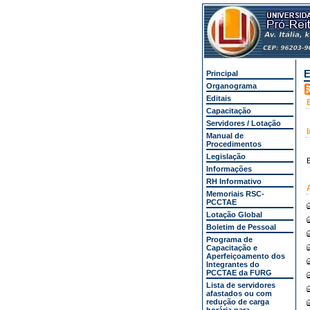
E
Principal
Organograma
Editais
Capacitação
Servidores / Lotação
Manual de
Procedimentos
Legislação
E
Informações
RH Informativo
Memoriais RSC-
PCCTAE
Lotação Global
Boletim de Pessoal
Programa de
Capacitação e
Aperfeiçoamento dos
Integrantes do
PCCTAE da FURG
Lista de servidores
afastados ou com
redução de carga