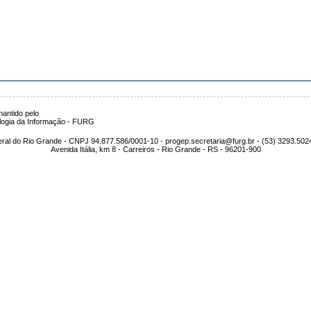
antido pelo
logia da Informação - FURG
ral do Rio Grande - CNPJ 94.877.586/0001-10 - progep.secretaria@furg.br - (53) 3293.502
Avenida Itália, km 8 - Carreiros - Rio Grande - RS - 96201-900