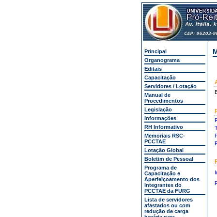
M
Principal
Organograma
Editais
Capacitação
Servidores / Lotação
B
Manual de
Procedimentos
Legislação
Informações
F
RH Informativo
Memoriais RSC-
P
PCCTAE
P
Lotação Global
Boletim de Pessoal
Programa de
Capacitação e
Aperfeiçoamento dos
Integrantes do
PCCTAE da FURG
Lista de servidores
afastados ou com
redução de carga