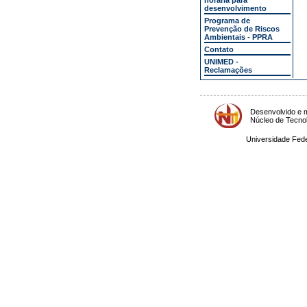
horária para
desenvolvimento
Programa de
Prevenção de Riscos
Ambientais - PPRA
Contato
UNIMED -
Reclamações
Desenvolvido e m
Núcleo de Tecno
Universidade Fede