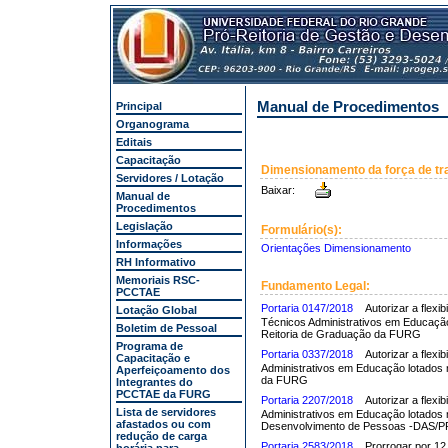
Manual de Procedimentos
Principal
Organograma
Editais
Capacitação
Dimensionamento da força de tr
Servidores / Lotação
Baixar:
Manual de
Procedimentos
Legislação
Formulário(s):
Informações
Orientações Dimensionamento
RH Informativo
Memoriais RSC-
Fundamento Legal:
PCCTAE
Portaria 0147/2018
Autorizar a flexi
Lotação Global
Técnicos Administrativos em Educaçã
Boletim de Pessoal
Reitoria de Graduação da FURG
Programa de
Portaria 0337/2018
Autorizar a flexi
Capacitação e
Administrativos em Educação lotados n
Aperfeiçoamento dos
da FURG
Integrantes do
PCCTAE da FURG
Portaria 2207/2018
Autorizar a flexi
Lista de servidores
Administrativos em Educação lotados n
afastados ou com
Desenvolvimento de Pessoas -DAS
redução de carga
Portaria 2583/2018
Prorrogar por 12 