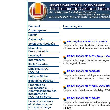
Legislação
Principal
Organograma
Editais
Capacitação
Resolução CONSU n.º 11 - ANS
Servidores / Lotação
Dispõe sobre a cobertura aos tratament
Manual de
Classificação Estatística Internacion
Procedimentos
Legislação
RESOLUÇÃO N° 3402 - Banco Cent
Informações
Dispõe sobre a prestação de serviços 
cobrança de tarifas
RH Informativo
Memoriais RSC-
RESOLUÇÃO Nº 008/2015
PCCTAE
Dispõe sobre a metodologia a ser utili
Lotação Global
Trabalho e Dimensionamento dos servi
Boletim de Pessoal
Programa de
RESOLUÇÃO Nº 010/95 - CONSE
Capacitação e
Dispõe sobre a alteração do Artigo 2
Aperfeiçoamento dos
Integrantes do
PCCTAE da FURG
RESOLUÇÃO Nº 018/2017
Lista de servidores
Dispõe sobre o relatório da Comissão p
afastados ou com
Dimensionamento da Força de Trabalho
redução de carga
FURG.