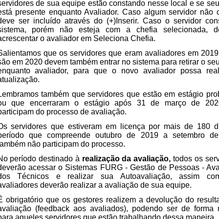
servidores de sua equipe estão constando nesse local e se s
está presente enquanto Avaliador. Caso algum servidor não c
deve ser incluído através do (+)Inserir. Caso o servidor co
sistema, porém não esteja com a chefia selecionada, d
acrescentar o avaliador em Seleciona Chefia.
Salientamos que os servidores que eram avaliadores em 2019
são em 2020 devem também entrar no sistema para retirar o s
enquanto avaliador, para que o novo avaliador possa real
atualização.
Lembramos também que servidores que estão em estágio prob
ou que encerraram o estágio após 31 de março de 20
participam do processo de avaliação.
Os servidores que estiveram em licença por mais de 180 d
período que compreende outubro de 2019 a setembro d
também não participam do processo.
No período destinado à
realização da avaliação,
todos os ser
deverão acessar o Sistemas FURG - Gestão de Pessoas - Ava
dos Técnicos e realizar sua Autoavaliação, assim c
avaliadores deverão realizar a avaliação de sua equipe.
É obrigatório que os gestores realizem a devolução do resul
avaliação (feedback aos avaliados), podendo ser de forma 
para aqueles servidores que estão trabalhando dessa maneira.