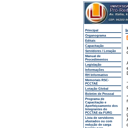
I
Principal
Organograma
Editais
Capacitação
1
Servidores / Lotação
Manual de
Procedimentos
Legislação
Informações
RH Informativo
Memoriais RSC-
PCCTAE
Lotação Global
Boletim de Pessoal
Programa de
Capacitação e
Aperfeiçoamento dos
Integrantes do
PCCTAE da FURG
Lista de servidores
afastados ou com
redução de carga