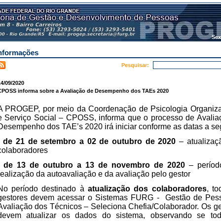
Sex
nformações
Pesquisar:
4/09/2020
CPOSS informa sobre a Avaliação de Desempenho dos TAEs 2020
A PROGEP, por meio da Coordenação de Psicologia Organiza
e Serviço Social – CPOSS, informa que o processo de Avalia
Desempenho dos TAE’s 2020 irá iniciar conforme as datas a seg
-
de 21 de setembro a 02 de outubro de 2020
– atualizaç
colaboradores
- de 13 de outubro a 13 de novembro de 2020
– períod
realização da autoavaliação e da avaliação pelo gestor
No período destinado à
atualização dos colaboradores
, t
gestores devem acessar o Sistemas FURG - Gestão de Pes
Avaliação dos Técnicos – Seleciona Chefia/Colaborador. Os g
devem atualizar os dados do sistema, observando se to