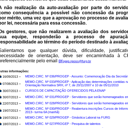
A não realização da auto-avaliação por parte do servido
como consequência a possível não concessão da prog
por mérito, uma vez que a aprovação no processo de avalia
por lei, necessária para essa concessão.
Os gestores, que não realizarem a avaliação dos servido
sua equipe, responderão a processo de apuraç
responsabilidade ao término do período destinado à avalia
Salientamos que qualquer dúvida, dificuldade, justificat
necessidade de orientação, deve ser encaminhada à 
preferencialmente pelo email
pr
ogep.nposs@furg.br
utras informações:
-
MEMO.CIRC. Nº 036/PROGEP - Assunto: Comemoração Dia da Secretár
16/09/2013
MEMO.CIRC. Nº 033/PROGEP - Aplicação das determinações contidas n
-
07/08/2013
Orientação Normativa SRH, nº 7, de 20/11/2007 e 10 de 05/11/2010
-
CURSOS DE CAPACITAÇÃO OFERECIDOS PELA ENAP
30/07/2013
-
MEMO.CIRC. Nº 031/PROGEP - Servidores que serão homenageados e
30/07/2013
-
MEMO.CIRC. Nº 028/PROGEP - Servidores que serão homenageados e
22/07/2013
MEMO.CIRC. Nº 030/PROGEP - Reabertura inscrições Cursos de Informá
-
19/07/2013
2013– turma 6A (manhã)
-
MEMO.CIRC. Nº 029/PROGEP - Ginástica Laboral na FURG
19/07/2013
-
MEMO.CIRC. Nº 027/PROGEP - Pesquisa de talentos
18/07/2013