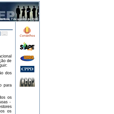
.
ta-feira, 7 de agosto de 2026
cional
ção de
uir:
ão dos
o para
odos os
soas -
estores
dos os