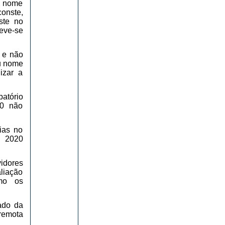
eu nome
onste,
nste no
eve-se
 e não
eu nome
izar a
atório
20 não
ias no
e 2020
vidores
liação
omo os
tado da
remota