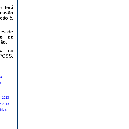
r terá
ressão
ção é,
res de
ão de
ção.
iva ou
CPOSS,
ia
a
m 2013
m 2013
tica