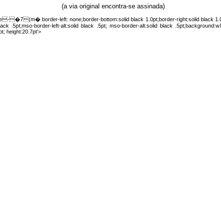
(a via original encontra-se assinada)
�7(m� border-left: none;border-bottom:solid black 1.0pt;border-right:solid black 1.
black .5pt;mso-border-left-alt:solid black .5pt; mso-border-alt:solid black .5pt;background:
t; height:20.7pt'>