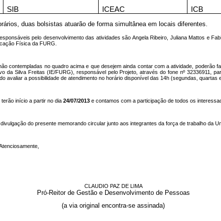
SIB
ICEAC
ICB
rários, duas bolsistas atuarão de forma simultânea em locais diferentes.
responsáveis pelo desenvolvimento das atividades são Angela Ribeiro, Juliana Mattos e Fa
cação Física da FURG.
ão contempladas no quadro acima e que desejem ainda contar com a atividade, poderão f
vo da Silva Freitas (IE/FURG), responsável pelo Projeto, através do fone nº 32336911, par
do avaliar a possibilidade de atendimento no horário disponível das 14h (segundas, quartas 
terão início a partir no dia
24/07/2013
e contamos com a participação de todos os interessa
a divulgação do presente memorando circular junto aos integrantes da força de trabalho da U
osamente,
CLAUDIO PAZ DE LIMA
Pró-Reitor de Gestão e Desenvolvimento de Pessoas
(a via original encontra-se assinada)