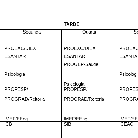
TARDE
Segunda
Quarta
S
PROEXC/DIEX
PROEXC/DIEX
PROEXC
ESANTAR
ESANTAR
ESANTA
PROGEP-Saúde
Psicologia
Psicologi
Psicologia
PROPESP/
PROPESP/
PROPES
PROGRAD/Reitoria
PROGRAD/Reitoria
PROGRAD
IMEF/EEng
IMEF/EEng
IMEF/EE
ICB
SIB
ICEAC