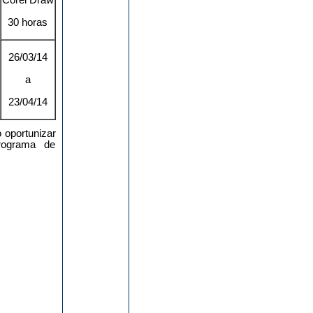
Corel Draw
30 horas
26/03/14
a
23/04/14
portunizar
rograma de