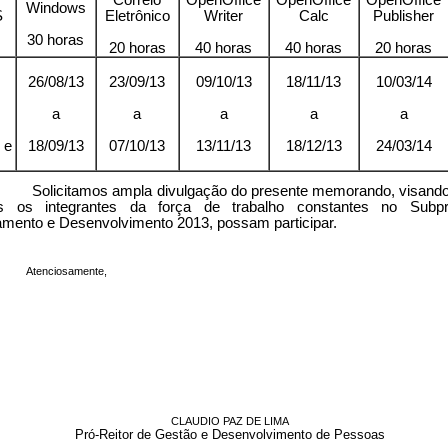
Correio
OpenOffice
OpenOffice
OpenOffice
Windows
S
Eletrônico
Writer
Calc
Publisher
30 horas
20 horas
40 horas
40 horas
20 horas
26/08/13
23/09/13
09/10/13
18/11/13
10/03/14
s
a
a
a
a
a
 e
18/09/13
07/10/13
13/11/13
18/12/13
24/03/14
mos ampla divulgação do presente memorando, visando o
s os integrantes da força de trabalho constantes no Subp
amento e Desenvolvimento 2013, possam participar.
Atenciosamente,
CLAUDIO PAZ DE LIMA
Pró-Reitor de Gestão e Desenvolvimento de Pessoas