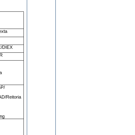
exta
/DIEX
R
a
P/
/Reitoria
ng