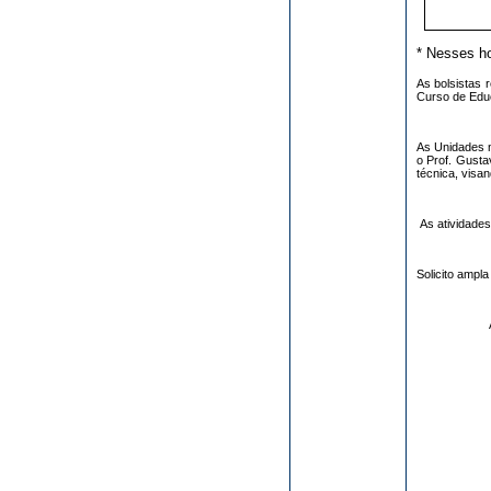
* Nesses ho
As bolsistas 
Curso de Edu
As Unidades n
o Prof. Gusta
técnica, visan
As atividades 
Solicito ampl
Atenci