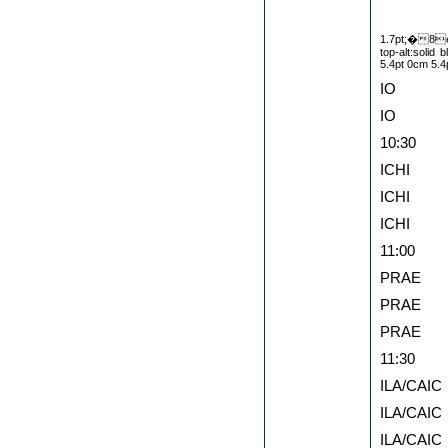
1.7pt;�8e-
top-alt:solid 
5.4pt 0cm 5.4p
IO
IO
10:30
ICHI
ICHI
ICHI
11:00
PRAE
PRAE
PRAE
11:30
ILA/CAIC
ILA/CAIC
ILA/CAIC