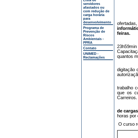
Lista de
servidores
afastados ou
com redução de
carga horária
para
desenvolvimento
ofertada
Programa de
informáti
Prevenção de
feiras.
Riscos
Ambientais -
PPRA
23h59min 
Contato
Capacitaç
UNIMED -
quantos m
Reclamações
digitação
autorizaçã
Ressalt
trabalho 
que os c
Carreiros.
de cargas
horas por 
O curso r