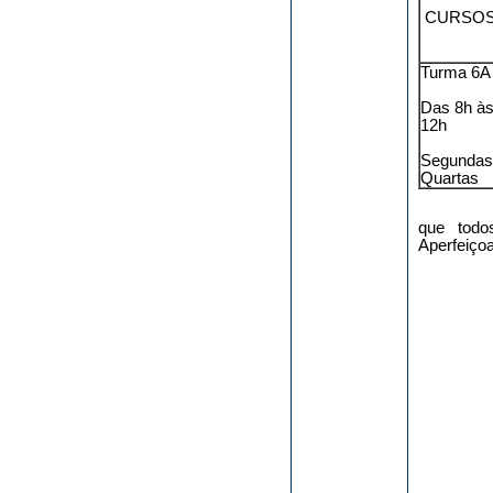
CURSO
Turma 6A
Das 8h à
12h
Segundas
Quartas
Solicita
que todo
Aperfeiço