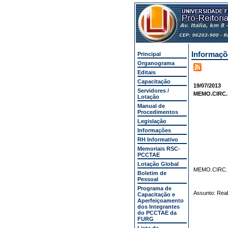
Informaçõ
Principal
Organograma
Editais
Capacitação
19/07/2013
Servidores /
MEMO.CIRC. N
Lotação
Manual de
Procedimentos
Legislação
Informações
RH Informativo
Memoriais RSC-
PCCTAE
Lotação Global
MEMO.CIR
Boletim de
Pessoal
Programa de
Assunto: Reab
Capacitação e
Aperfeiçoamento
dos Integrantes
do PCCTAE da
FURG