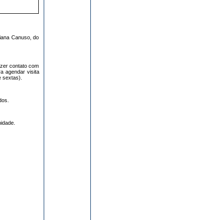
biana Canuso, do
azer contato com
a agendar visita
e sextas).
dos.
nidade.