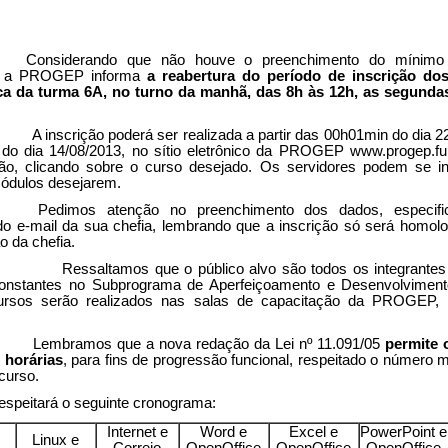
Considerando que não houve o preenchimento do mínimo
s, a PROGEP informa
a reabertura do período de inscrição do
ca da turma 6A, no turno da manhã, das 8h às 12h, as segundas
A inscrição poderá ser realizada a partir das 00h01min do dia 2
do dia 14/08/2013, no sítio eletrônico da PROGEP www.progep.fu
ão, clicando sobre o curso desejado. Os servidores podem se i
ódulos desejarem.
Pedimos atenção no preenchimento dos dados, especifi
 do e-mail da sua chefia, lembrando que a inscrição só será homo
o da chefia.
amos que o público alvo são todos os integrantes da
constantes no Subprograma de Aperfeiçoamento e Desenvolviment
ursos serão realizados nas salas de capacitação da PROGEP
Lembramos que a nova redação da Lei nº 11.091/05
permite
 horárias
, para fins de progressão funcional, respeitado o número 
curso.
espeitará o seguinte cronograma:
Internet e
Word e
Excel e
PowerPoint e
Linux e