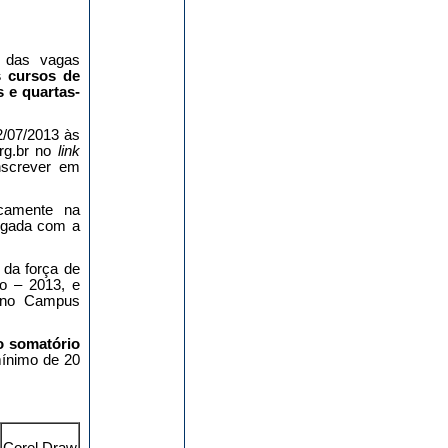
 das vagas
s cursos de
 e quartas-
2/07/2013 às
rg.br no
link
nscrever em
camente na
logada com a
 força de
o – 2013, e
, no Campus
o somatório
mínimo de 20