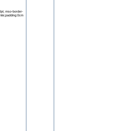
0pt; mso-border-
white;padding:0cm