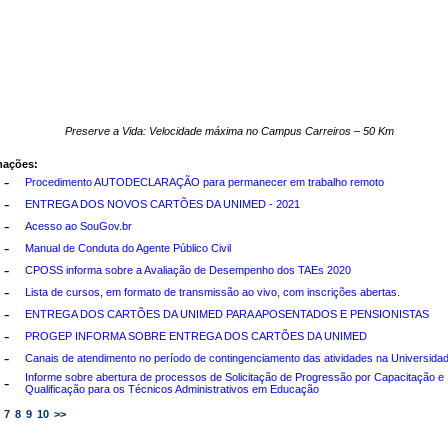
Preserve a Vida: Velocidade máxima no Campus Carreiros – 50 Km
mações:
-
Procedimento AUTODECLARAÇÃO para permanecer em trabalho remoto
-
ENTREGA DOS NOVOS CARTÕES DA UNIMED - 2021
-
Acesso ao SouGov.br
-
Manual de Conduta do Agente Público Civil
-
CPOSS informa sobre a Avaliação de Desempenho dos TAEs 2020
-
Lista de cursos, em formato de transmissão ao vivo, com inscrições abertas.
-
ENTREGA DOS CARTÕES DA UNIMED PARA APOSENTADOS E PENSIONISTAS
-
PROGEP INFORMA SOBRE ENTREGA DOS CARTÕES DA UNIMED
-
Canais de atendimento no período de contingenciamento das atividades na Universida
Informe sobre abertura de processos de Solicitação de Progressão por Capacitação e 
-
Qualificação para os Técnicos Administrativos em Educação
7
8
9
10
>>