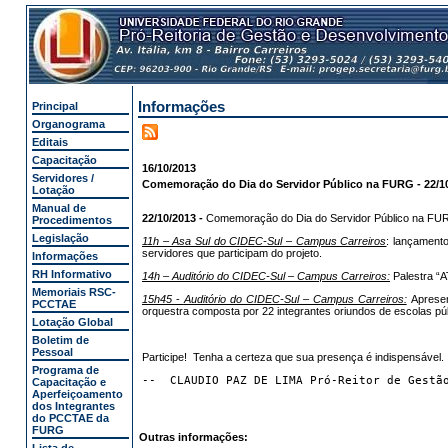
Informações
Principal
Organograma
Editais
Capacitação
16/10/2013
Servidores /
Comemoração do Dia do Servidor Público na FURG - 22/1
Lotação
Manual de
22/10/2013 -
Comemoração do Dia do Servidor Público na FU
Procedimentos
Legislação
11h – Asa Sul do CIDEC-Sul – Campus Carreiros
: lançament
servidores que participam do projeto.
Informações
RH Informativo
14h – Auditório do CIDEC-Sul – Campus Carreiros:
Palestra 
Memoriais RSC-
15h45
-
Auditório do CIDEC-Sul – Campus Carreiros:
Apresen
PCCTAE
orquestra composta por 22 integrantes oriundos de escolas p
Lotação Global
Boletim de
Pessoal
Participe! Tenha a certeza que sua presença é indispensável.
Programa de
--  CLAUDIO PAZ DE LIMA Pró-Reitor de Gestã
Capacitação e
Aperfeiçoamento
dos Integrantes
do PCCTAE da
FURG
Outras informações: