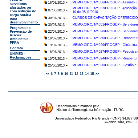
Lista de
-
MEMO.CIRC. Nº 036/PROGEP - Assunto: C
16/09/2013
servidores
afastados ou
MEMO.CIRC. Nº 033/PROGEP - Aplicação da
-
07/08/2013
com redução de
10 de 05/11/2010
carga horária
-
CURSOS DE CAPACITAÇÃO OFERECIDO
30/07/2013
para
desenvolvimento
-
MEMO.CIRC. Nº 031/PROGEP - Servidores
30/07/2013
Programa de
-
MEMO.CIRC. Nº 028/PROGEP - Servidores
Prevenção de
22/07/2013
Riscos
-
MEMO.CIRC. Nº 030/PROGEP - Reabertura i
19/07/2013
Ambientais -
PPRA
-
MEMO.CIRC. Nº 029/PROGEP - Ginástica 
19/07/2013
Contato
-
MEMO.CIRC. Nº 027/PROGEP - Pesquisa d
18/07/2013
UNIMED -
Reclamações
-
MEMO.CIRC. Nº 024/PROGEP - Reabertura 
10/07/2013
-
MEMO.CIRC. Nº 020/PROGEP - Gestão e Fi
25/06/2013
<<
6
7
8
9
10
11
12
13
14
15
>>
Desenvolvido e mantido pelo
Núcleo de Tecnologia da Informação - FURG
Universidade Federal do Rio Grande - CNPJ 94.877.586
Avenida Itália, km 8 -