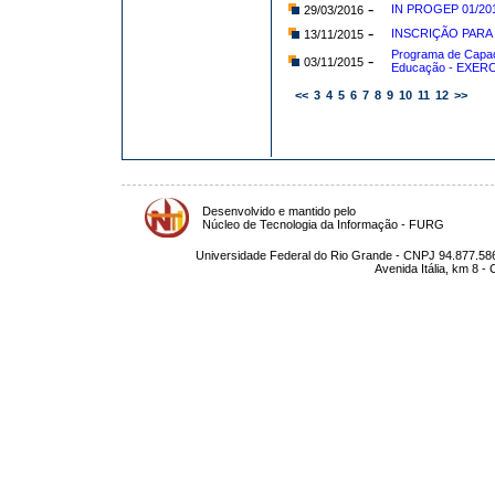
-
IN PROGEP 01/20
29/03/2016
-
INSCRIÇÃO PARA
13/11/2015
Programa de Capac
-
03/11/2015
Educação - EXERC
<<
3
4
5
6
7
8
9
10
11
12
>>
Desenvolvido e mantido pelo
Núcleo de Tecnologia da Informação - FURG
Universidade Federal do Rio Grande - CNPJ 94.877.586
Avenida Itália, km 8 -