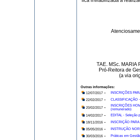
fica inviabilizada a reali
Atenciosame
TAE. MSc. MARI
Pró-Reitora de Ge
(a via or
Outras informações:
-
INSCRIÇÕES PAR
12/07/2017
-
CLASSIFICAÇÃO - S
22/02/2017
INSCRIÇÕES HOMOL
-
20/02/2017
(remunerado)
-
EDITAL - Seleção p
14/02/2017
-
INSCRIÇÃO PARA
18/11/2016
-
INSTRUÇÃO NORM
05/05/2016
-
Práticas em Gestão
30/03/2016