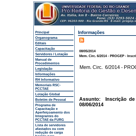
Informações
Principal
Organograma
Editais
Capacitação
08/05/2014
Servidores / Lotação
Mem. Circ. 6/2014 - PROGEP - Inscri
Manual de
Procedimentos
Mem. Circ. 6/2014 - PR
Legislação
Informações
RH Informativo
Memoriais RSC-
PCCTAE
Lotação Global
Assunto: Inscrição de 
Boletim de Pessoal
08/06/2014
Programa de
Capacitação e
Aperfeiçoamento dos
Integrantes do
PCCTAE da FURG
Lista de servidores
afastados ou com
redução de carga