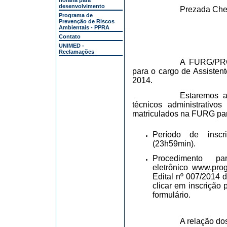
horária para
desenvolvimento
Prezada Che
Programa de
Prevenção de Riscos
Ambientais - PPRA
Contato
UNIMED -
Reclamações
A FURG/PROG
para o cargo de Assisten
2014.
Estaremos a
técnicos administrativ
matriculados na FURG para
Período de inscr
(23h59min).
Procedimento p
eletrônico
www.proge
Edital nº 007/2014 
clicar em inscrição 
formulário.
A relação do