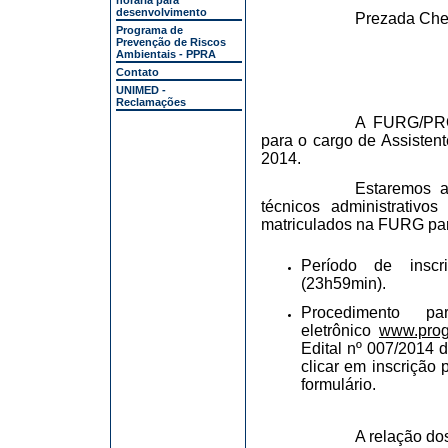
horária para
desenvolvimento
Prezada Che
Programa de
Prevenção de Riscos
Ambientais - PPRA
Contato
UNIMED -
Reclamações
A FURG/PROG
para o cargo de Assisten
2014.
Estaremos a
técnicos administrativ
matriculados na FURG para
Período de inscr
(23h59min).
Procedimento p
eletrônico
www.proge
Edital nº 007/2014 
clicar em inscrição 
formulário.
A relação do