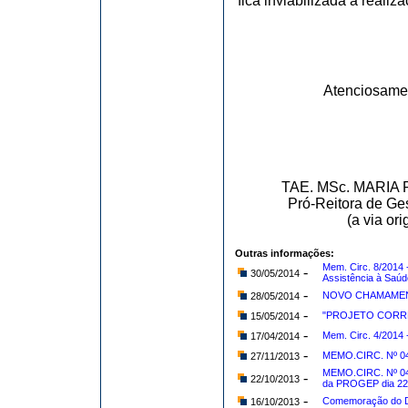
fica inviabilizada a reali
Atenciosame
TAE. MSc. MARI
Pró-Reitora de Ge
(a via or
Outras informações:
Mem. Circ. 8/2014
-
30/05/2014
Assistência à Saúde
-
NOVO CHAMAMENT
28/05/2014
-
"PROJETO CORRE
15/05/2014
-
Mem. Circ. 4/2014
17/04/2014
-
MEMO.CIRC. Nº 04
27/11/2013
MEMO.CIRC. Nº 04
-
22/10/2013
da PROGEP dia 22
-
Comemoração do Di
16/10/2013