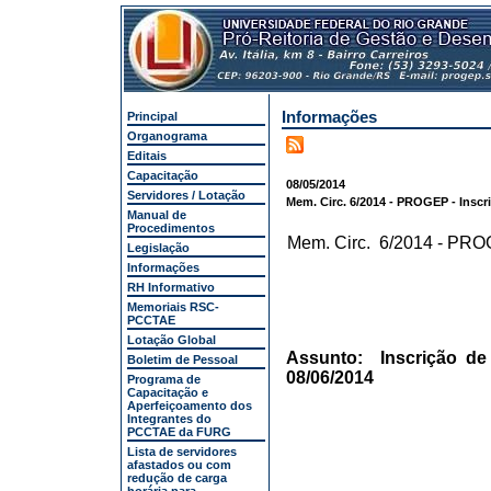
Informações
Principal
Organograma
Editais
Capacitação
08/05/2014
Servidores / Lotação
Mem. Circ. 6/2014 - PROGEP - Inscri
Manual de
Procedimentos
Mem. Circ. 6/2014 - PR
Legislação
Informações
RH Informativo
Memoriais RSC-
PCCTAE
Lotação Global
Assunto: Inscrição de 
Boletim de Pessoal
08/06/2014
Programa de
Capacitação e
Aperfeiçoamento dos
Integrantes do
PCCTAE da FURG
Lista de servidores
afastados ou com
redução de carga