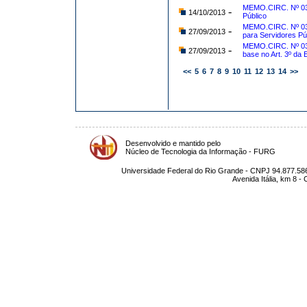
MEMO.CIRC. Nº 039
-
14/10/2013
Público
MEMO.CIRC. Nº 038
-
27/09/2013
para Servidores Pú
MEMO.CIRC. Nº 03
-
27/09/2013
base no Art. 3º da 
<<
5
6
7
8
9
10
11
12
13
14
>>
Desenvolvido e mantido pelo
Núcleo de Tecnologia da Informação - FURG
Universidade Federal do Rio Grande - CNPJ 94.877.586
Avenida Itália, km 8 -