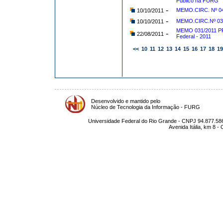
Público na FURG
-
MEMO.CIRC. Nº 04
10/10/2011
-
MEMO.CIRC.Nº 039
10/10/2011
MEMO 031/2011 PRO
-
22/08/2011
Federal - 2011
<<
10
11
12
13
14
15
16
17
18
19
Desenvolvido e mantido pelo
Núcleo de Tecnologia da Informação - FURG
Universidade Federal do Rio Grande - CNPJ 94.877.586
Avenida Itália, km 8 -