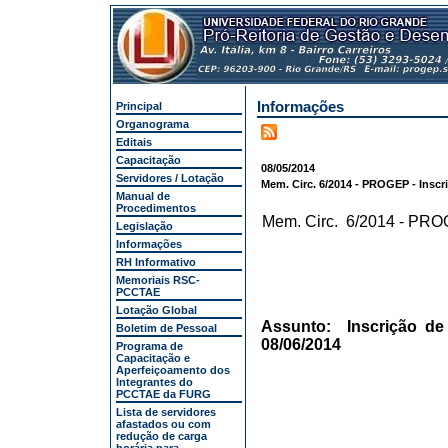
Informações
Principal
Organograma
Editais
Capacitação
08/05/2014
Servidores / Lotação
Mem. Circ. 6/2014 - PROGEP - Inscri
Manual de
Procedimentos
Mem. Circ. 6/2014 - PR
Legislação
Informações
RH Informativo
Memoriais RSC-
PCCTAE
Lotação Global
Assunto: Inscrição de 
Boletim de Pessoal
08/06/2014
Programa de
Capacitação e
Aperfeiçoamento dos
Integrantes do
PCCTAE da FURG
Lista de servidores
afastados ou com
redução de carga