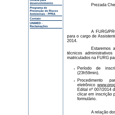
horária para
desenvolvimento
Prezada Che
Programa de
Prevenção de Riscos
Ambientais - PPRA
Contato
UNIMED -
Reclamações
A FURG/PROG
para o cargo de Assisten
2014.
Estaremos a
técnicos administrativ
matriculados na FURG para
Período de inscr
(23h59min).
Procedimento p
eletrônico
www.proge
Edital nº 007/2014 
clicar em inscrição 
formulário.
A relação do