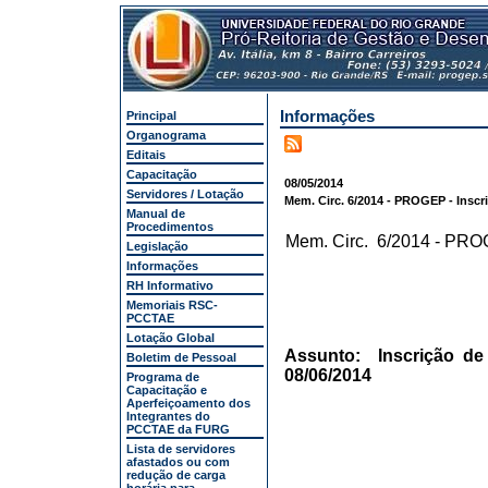
Informações
Principal
Organograma
Editais
Capacitação
08/05/2014
Servidores / Lotação
Mem. Circ. 6/2014 - PROGEP - Inscri
Manual de
Procedimentos
Mem. Circ. 6/2014 - PR
Legislação
Informações
RH Informativo
Memoriais RSC-
PCCTAE
Lotação Global
Assunto: Inscrição de 
Boletim de Pessoal
08/06/2014
Programa de
Capacitação e
Aperfeiçoamento dos
Integrantes do
PCCTAE da FURG
Lista de servidores
afastados ou com
redução de carga