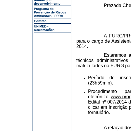
horária para
desenvolvimento
Prezada Che
Programa de
Prevenção de Riscos
Ambientais - PPRA
Contato
UNIMED -
Reclamações
A FURG/PROG
para o cargo de Assisten
2014.
Estaremos a
técnicos administrativ
matriculados na FURG para
Período de inscr
(23h59min).
Procedimento p
eletrônico
www.proge
Edital nº 007/2014 
clicar em inscrição 
formulário.
A relação do