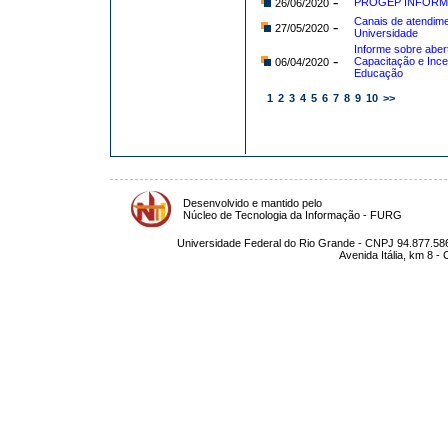
-
PROGEP INFORM
26/06/2020
Canais de atendime
-
27/05/2020
Universidade
Informe sobre aber
-
Capacitação e Ince
06/04/2020
Educação
1
2
3
4
5
6
7
8
9
10
>>
Desenvolvido e mantido pelo
Núcleo de Tecnologia da Informação - FURG
Universidade Federal do Rio Grande - CNPJ 94.877.586
Avenida Itália, km 8 -