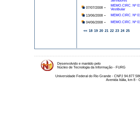
Servidores
MEMO.CIRC. Nº 01
-
07/07/2008
Vestibular
-
MEMO.CIRC. Nº 015
13/06/2008
-
MEMO.CIRC. Nº 0
04/06/2008
<<
18
19
20
21
22
23
24
25
Desenvolvido e mantido pelo
Núcleo de Tecnologia da Informação - FURG
Universidade Federal do Rio Grande - CNPJ 94.877.586
Avenida Itália, km 8 -