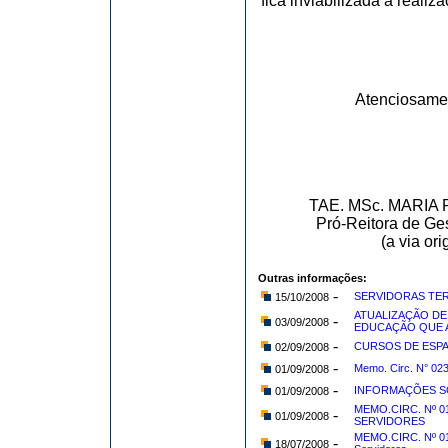
fica inviabilizada a reali
Atenciosame
TAE. MSc. MARI
Pró-Reitora de Ge
(a via or
Outras informações:
-
SERVIDORAS TER
15/10/2008
ATUALIZAÇÃO DE
-
03/09/2008
EDUCAÇÃO QUE A
-
CURSOS DE ESP
02/09/2008
-
Memo. Circ. N° 
01/09/2008
-
INFORMAÇÕES S
01/09/2008
MEMO.CIRC. Nº 0
-
01/09/2008
SERVIDORES
MEMO.CIRC. Nº 017
-
18/07/2008