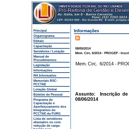
Informações
Principal
Organograma
Editais
Capacitação
08/05/2014
Servidores / Lotação
Mem. Circ. 6/2014 - PROGEP - Inscri
Manual de
Procedimentos
Mem. Circ. 6/2014 - PR
Legislação
Informações
RH Informativo
Memoriais RSC-
PCCTAE
Lotação Global
Assunto: Inscrição de 
Boletim de Pessoal
08/06/2014
Programa de
Capacitação e
Aperfeiçoamento dos
Integrantes do
PCCTAE da FURG
Lista de servidores
afastados ou com
redução de carga