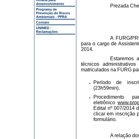
horária para
desenvolvimento
Prezada Che
Programa de
Prevenção de Riscos
Ambientais - PPRA
Contato
UNIMED -
Reclamações
A FURG/PROG
para o cargo de Assisten
2014.
Estaremos a
técnicos administrativ
matriculados na FURG para
Período de inscr
(23h59min).
Procedimento p
eletrônico
www.proge
Edital nº 007/2014 
clicar em inscrição 
formulário.
A relação do