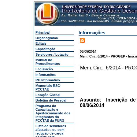
Informações
Principal
Organograma
Editais
Capacitação
08/05/2014
Servidores / Lotação
Mem. Circ. 6/2014 - PROGEP - Inscri
Manual de
Procedimentos
Mem. Circ. 6/2014 - PR
Legislação
Informações
RH Informativo
Memoriais RSC-
PCCTAE
Lotação Global
Assunto: Inscrição de 
Boletim de Pessoal
08/06/2014
Programa de
Capacitação e
Aperfeiçoamento dos
Integrantes do
PCCTAE da FURG
Lista de servidores
afastados ou com
redução de carga