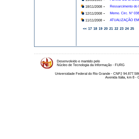
-
Ressarcimento do 
18/11/2008
-
Memo. Circ. N° 03
12/11/2008
-
ATUALIZAÇÃO EM
11/11/2008
<<
17
18
19
20
21
22
23
24
25
Desenvolvido e mantido pelo
Núcleo de Tecnologia da Informação - FURG
Universidade Federal do Rio Grande - CNPJ 94.877.586
Avenida Itália, km 8 -