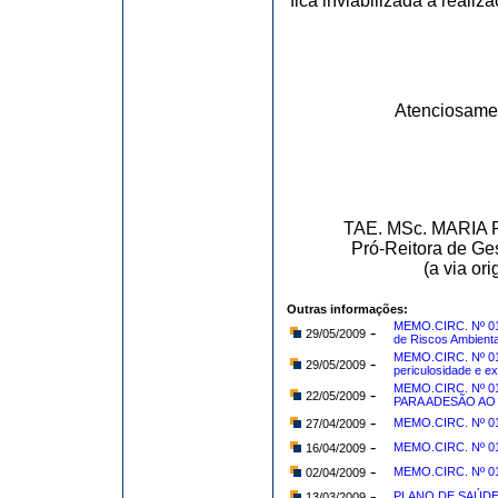
fica inviabilizada a reali
Atenciosame
TAE. MSc. MARI
Pró-Reitora de Ge
(a via or
Outras informações:
MEMO.CIRC. Nº 01
-
29/05/2009
de Riscos Ambienta
MEMO.CIRC. Nº 017
-
29/05/2009
periculosidade e e
MEMO.CIRC. Nº 0
-
22/05/2009
PARA ADESÃO AO
-
MEMO.CIRC. Nº 014
27/04/2009
-
MEMO.CIRC. Nº 013
16/04/2009
-
MEMO.CIRC. Nº 011
02/04/2009
-
PLANO DE SAÚD
13/03/2009