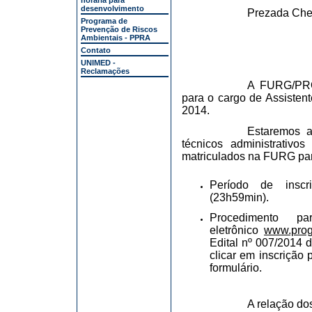
horária para
desenvolvimento
Prezada Che
Programa de
Prevenção de Riscos
Ambientais - PPRA
Contato
UNIMED -
Reclamações
A FURG/PROG
para o cargo de Assisten
2014.
Estaremos a
técnicos administrativ
matriculados na FURG para
Período de inscr
(23h59min).
Procedimento p
eletrônico
www.proge
Edital nº 007/2014 
clicar em inscrição 
formulário.
A relação do