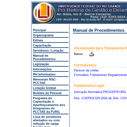
Manual de Procedimentos
Principal
Organograma
Editais
Capacitação
Afastamento para Treinamento R
Servidores / Lotação
Baixar:
Manual de
Procedimentos
Legislação
Formulário(s):
Informações
Parecer da chefia
RH Informativo
Formulário Treinamento Regularmente 
Memoriais RSC-
PCCTAE
Fundamento Legal:
Lotação Global
Instrução Normativa PROGEP/FURG 
Boletim de Pessoal
Programa de
Res. COEPEA 329.2026 alt. Res. CO
Capacitação e
Aperfeiçoamento dos
Integrantes do
PCCTAE da FURG
Lista de servidores
afastados ou com
redução de carga