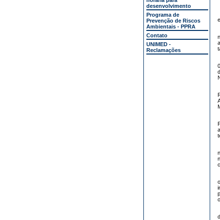
horária para
desenvolvimento
Programa de
e
Prevenção de Riscos
Ambientais - PPRA
Contato
n
a
UNIMED -
t
Reclamações
0
N
M
t
n
n
c
p
o
d