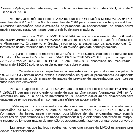
Assunto
: Aplicação das determinações contidas na Orientação Normativa SRH, nº. 7, de 2
 10 de 05/11/2010
A FURG até o mês de junho de 2013 fez uso das Orientações Normativas SRH nº 7,
ovembro de 2007, e 10, de 05 de novembro de 2010 para conversão de tempo insalubre,
s referida Orientações para a avaliação de processos de aposentadoria, de abono perm
ambém na concessão de mapas com previsão de aposentadoria.
Em junho de 2013 a PROGEP/FURG acusa o recebimento do Ofício-Cir
5/2013SEGEP/MP, datado de 24/06/2013, em anexo, da Secretaria de Gestão Pública do M
do Planejamento, Orçamento e Gestão, informando a suspensão da aplicação das Or
ormativas acima referidas até a finalização da revisão que está sendo procedida.
A partir de tomar conhecimento através da Procuradoria Seccional Federal de Rio
RS do Memorando-Circular nº 25/2013/DEPCONT/PGF/AGU que divulga o 
AGU/SGCT/MAS/nº 020/2013, a PROGEP, em 27/06/2013, encaminha ao Procurador F
emorando 91/2013 solicitando esclarecimentos sobre o tema.
Considerando os expedientes acima referidos, a partir do mês de julho d
PROGEP/FURG adotou como pratica a suspensão de qualquer procedimento de aposenta
abono permanência ou de emissão de mapas de previsão de aposentadoria, que fizess
empo insalubre convertido.
Em 02 de agosto de 2013 a PROGEP acusa o recebimento do Parecer PGF/PRF4
º 520/2013 que manifesta o entendimento de que as Orientações Normativas SRH nº 7,
ovembro de 2007, e 10, de 05 de novembro de 2010 devem deixar de ser observadas para 
ontagem de tempo especial em comum para efeitos de aposentadoria.
Pelo exposto e considerando que até o momento, não acusamos o recebimento
orientações do MPOG sobre o tema e, diante do Parecer PGF/PRF4/PF/FURG nº 5
informamos não haver, neste momento, possibilidade de dar encaminhamento adminis
rocessos de aposentadoria ou de abono permanência que detenham conversão de tempo i
u mesmo de fornecer mapas de previsão de aposentadoria fazendo constar essa conversã
Esclarecemos que tão logo recebamos novas orientações do MPOG estaremos pre
evidos esclarecimentos.