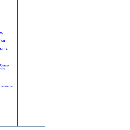
OS
ÊNIO
ENCIA
 Curso
ral.
içoamento