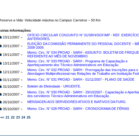
reserve a Vida: Velocidade máxima no Campus Carreiros – 50 Km
utras informações:
OFÍCIO-CIRCULAR CONJUNTO N° 01/SRH/SOF/MP - REF. EXERCÍCI
-
23/11/2007
ANTERIORES.
ELEIÇÃO DA COMISSÃO PERMANENTE DO PESSOAL DOCENTE – BI
-
20/11/2007
2008-2009.
Memo. Circ. N° 034 PROAD - SARH - ASSUNTO: BOLETIM DE FREQU
-
19/11/2007
REFERENTE AO MÊS DE NOVEMBRO
Memo. Circ. N° 033 PROAD - SARH - Programa de Capacitação e
-
13/11/2007
Aperfeiçoamento dos Técnico-Administrativos em Educação.
Memo. Circ. N° 032 PROAD - SARH - Prorrogação das Inscrições para o
-
12/11/2007
Abordagem Multiprofissional nas Relações de Trabalho em Instituição Fede
-
Memo. Circ. N° 031 PROAD - SARH - 01/11/2007 - PLANO DE SAÚDE
01/11/2007
-
Boletim de Efetividade - URGENTE.
31/10/2007
Memo. Circ. N° 030 PROAD - SARH - 29/10/2007 - Capacitação e Aperfe
-
29/10/2007
dos servidores Técnico-Administrativos em Educação.
-
MENSAGEN AOS SERVIDORES ATIVOS E INATIVOS DA FURG.
26/10/2007
-
Memo. Circ. N° 028 PROAD - SARH - CRONOGRAMA DE FÉRIAS
05/10/2007
<<
21
22
23
24
25