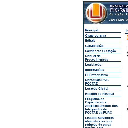
I
Principal
Organograma
Editais
Capacitação
0
Servidores / Lotação
Manual de
N
Procedimentos
Legislação
Informações
RH Informativo
Memoriais RSC-
PCCTAE
Lotação Global
Boletim de Pessoal
Programa de
Capacitação e
Aperfeiçoamento dos
Integrantes do
1
PCCTAE da FURG
Lista de servidores
afastados ou com
redução de carga