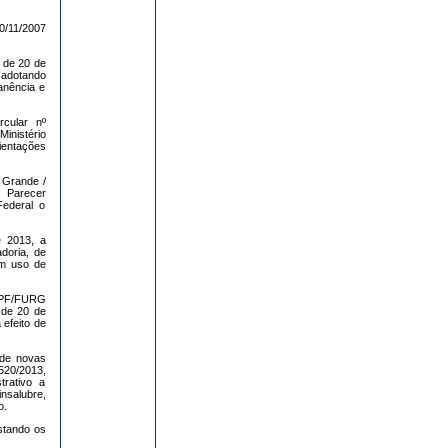
0/11/2007
 de 20 de
 adotando
anência e
cular nº
inistério
ientações
 Grande /
Parecer
ederal o
e 2013, a
doria, de
em uso de
/PF/FURG
 de 20 de
efeito de
 de novas
20/2013,
trativo a
nsalubre,
o.
stando os