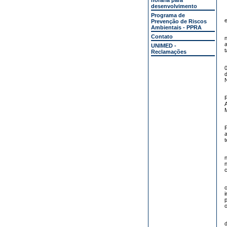
horária para
desenvolvimento
Programa de
e
Prevenção de Riscos
Ambientais - PPRA
Contato
n
a
UNIMED -
t
Reclamações
0
N
M
t
n
n
c
p
o
d