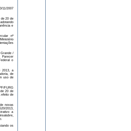
0/11/2007
 de 20 de
 adotando
anência e
cular nº
inistério
ientações
 Grande /
Parecer
ederal o
e 2013, a
doria, de
em uso de
/PF/FURG
 de 20 de
efeito de
 de novas
20/2013,
trativo a
nsalubre,
o.
stando os