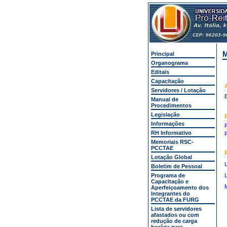
M
Principal
Organograma
Editais
Capacitação
Servidores / Lotação
B
Manual de
Procedimentos
Legislação
Informações
RH Informativo
Memoriais RSC-
PCCTAE
Lotação Global
L
Boletim de Pessoal
Programa de
L
Capacitação e
M
Aperfeiçoamento dos
Integrantes do
PCCTAE da FURG
Lista de servidores
afastados ou com
redução de carga