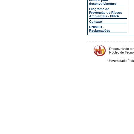
horária para
desenvolvimento
Programa de
Prevenção de Riscos
Ambientais - PPRA
Contato
UNIMED -
Reclamações
Desenvolvido e m
Núcleo de Tecno
Universidade Fede