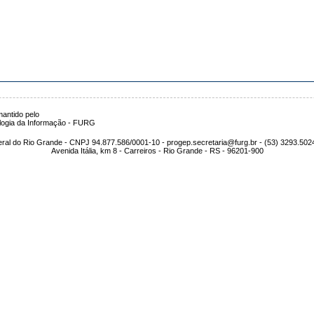
antido pelo
logia da Informação - FURG
ral do Rio Grande - CNPJ 94.877.586/0001-10 - progep.secretaria@furg.br - (53) 3293.502
Avenida Itália, km 8 - Carreiros - Rio Grande - RS - 96201-900