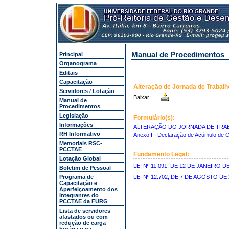
Manual de Procedimentos
Principal
Organograma
Editais
Capacitação
Alteração de Jornada de Trabal
Servidores / Lotação
Baixar:
Manual de
Procedimentos
Legislação
Formulário(s):
Informações
ALTERAÇÃO DO JORNADA DE TRAB
RH Informativo
Anexo I - Declaração de Acúmulo de 
Memoriais RSC-
PCCTAE
Fundamento Legal:
Lotação Global
LEI Nº 11.091, DE 12 DE JANEIRO DE
Boletim de Pessoal
Programa de
LEI Nº 12.702, DE 7 DE AGOSTO DE 
Capacitação e
Aperfeiçoamento dos
Integrantes do
PCCTAE da FURG
Lista de servidores
afastados ou com
redução de carga