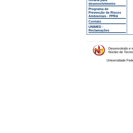
horária para
desenvolvimento
Programa de
Prevenção de Riscos
Ambientais - PPRA
Contato
UNIMED -
Reclamações
Desenvolvido e m
Núcleo de Tecno
Universidade Fede