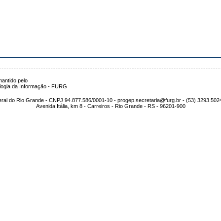
antido pelo
logia da Informação - FURG
ral do Rio Grande - CNPJ 94.877.586/0001-10 - progep.secretaria@furg.br - (53) 3293.502
Avenida Itália, km 8 - Carreiros - Rio Grande - RS - 96201-900