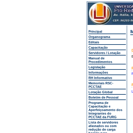
M
Principal
Organograma
Editais
Capacitação
Servidores / Lotação
B
Manual de
Procedimentos
Legislação
Informações
R
RH Informativo
Memoriais RSC-
PCCTAE
Lotação Global
Boletim de Pessoal
Programa de
Capacitação e
Aperfeiçoamento dos
Integrantes do
PCCTAE da FURG
Lista de servidores
afastados ou com
redução de carga