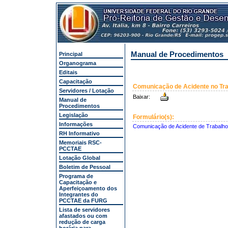
Manual de Procedimentos
Principal
Organograma
Editais
Capacitação
Comunicação de Acidente no Tr
Servidores / Lotação
Baixar:
Manual de
Procedimentos
Legislação
Formulário(s):
Informações
Comunicação de Acidente de Trabalho
RH Informativo
Memoriais RSC-
PCCTAE
Lotação Global
Boletim de Pessoal
Programa de
Capacitação e
Aperfeiçoamento dos
Integrantes do
PCCTAE da FURG
Lista de servidores
afastados ou com
redução de carga