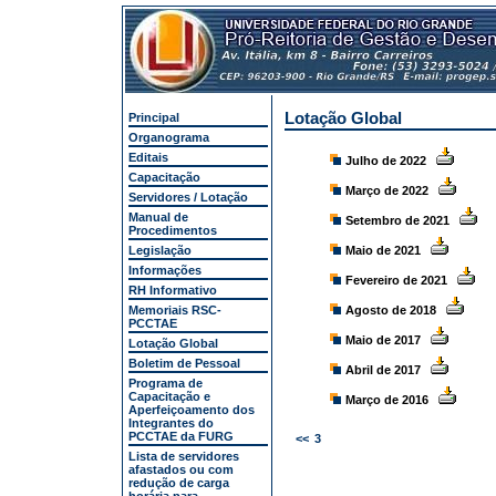
Lotação Global
Principal
Organograma
Editais
Julho de 2022
Capacitação
Março de 2022
Servidores / Lotação
Manual de
Setembro de 2021
Procedimentos
Legislação
Maio de 2021
Informações
Fevereiro de 2021
RH Informativo
Memoriais RSC-
Agosto de 2018
PCCTAE
Maio de 2017
Lotação Global
Boletim de Pessoal
Abril de 2017
Programa de
Capacitação e
Março de 2016
Aperfeiçoamento dos
Integrantes do
PCCTAE da FURG
<<
3
Lista de servidores
afastados ou com
redução de carga