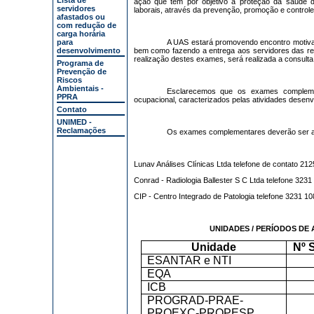
Lista de
ação que tem por objetivo a proteção da saúde do
servidores
laborais, através da prevenção, promoção e controle 
afastados ou
com redução de
carga horária
para
A UAS estará promovendo encontro motivaci
desenvolvimento
bem como fazendo a entrega aos servidores das re
realização destes exames, será realizada a consulta
Programa de
Prevenção de
Riscos
Ambientais -
Esclarecemos que os exames complemen
PPRA
ocupacional, caracterizados pelas atividades desenvo
Contato
UNIMED -
Reclamações
Os exames complementares deverão ser age
Lunav Análises Clínicas Ltda telefone de contato 21
Conrad - Radiologia Ballester S C Ltda telefone 323
CIP - Centro Integrado de Patologia telefone 3231 1
UNIDADES / PERÍODOS DE
Unidade
Nº 
ESANTAR e NTI
EQA
ICB
PROGRAD-PRAE-
PROEXC-PROPESP