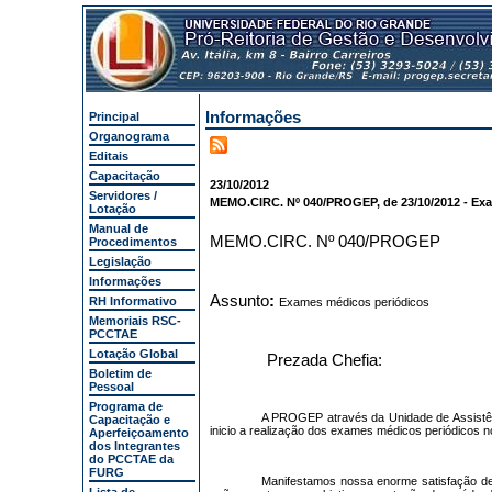
Informações
Principal
Organograma
Editais
Capacitação
23/10/2012
Servidores /
MEMO.CIRC. Nº 040/PROGEP, de 23/10/2012 - Ex
Lotação
Manual de
MEMO.CIRC. Nº 040/PROGEP
Procedimentos
Legislação
Informações
Assunto
:
RH Informativo
Exames médicos periódicos
Memoriais RSC-
PCCTAE
Lotação Global
Prezada Chefia:
Boletim de
Pessoal
Programa de
A PROGEP através da Unidade de Assistênci
Capacitação e
inicio a realização dos exames médicos periódicos n
Aperfeiçoamento
dos Integrantes
do PCCTAE da
FURG
Manifestamos nossa enorme satisfação de