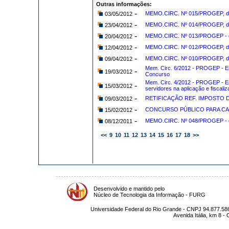
Outras informações:
-
MEMO.CIRC. Nº 015/PROGEP, de 02
03/05/2012
-
MEMO.CIRC. Nº 014/PROGEP, de 
23/04/2012
-
MEMO.CIRC. Nº 013/PROGEP - de,
20/04/2012
-
MEMO.CIRC. Nº 012/PROGEP, de 
12/04/2012
-
MEMO.CIRC. Nº 010/PROGEP, de 
09/04/2012
Mem. Circ. 6/2012 - PROGEP - Em
-
19/03/2012
Concurso
Mem. Circ. 4/2012 - PROGEP - Em
-
15/03/2012
servidores na aplicação e fiscali
-
RETIFICAÇÃO REF. IMPOSTO D
09/03/2012
-
CONCURSO PÚBLICO PARA CA
15/02/2012
-
MEMO.CIRC. Nº 048/PROGEP - de 
08/12/2011
<<
9
10
11
12
13
14
15
16
17
18
>>
Desenvolvido e mantido pelo
Núcleo de Tecnologia da Informação - FURG
Universidade Federal do Rio Grande - CNPJ 94.877.586
Avenida Itália, km 8 -