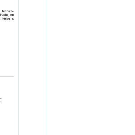
 técnico-
idade, no
itérios a
E