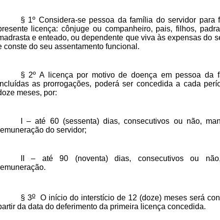
§ 1º Considera-se pessoa da família do servidor para 
presente licença: cônjuge ou companheiro, pais, filhos, padr
madrasta e enteado, ou dependente que viva às expensas do s
e conste do seu assentamento funcional.
§ 2º A licença por motivo de doença em pessoa da fa
incluídas as prorrogações, poderá ser concedida a cada perí
doze meses, por:
I – até 60 (sessenta) dias, consecutivos ou não, man
remuneração do servidor;
II – até 90 (noventa) dias, consecutivos ou nã
remuneração.
o
§ 3
O início do interstício de 12 (doze) meses será co
partir da data do deferimento da primeira licença concedida.