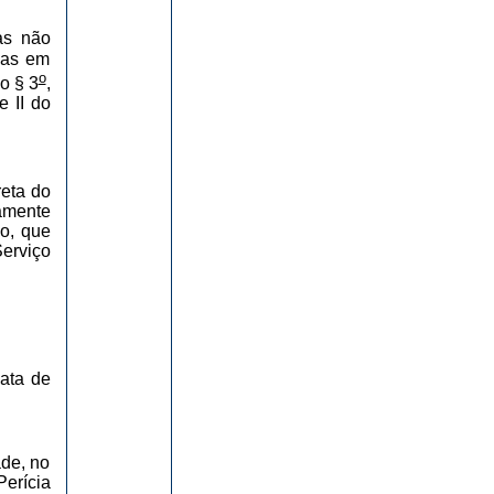
as não
das em
o
o § 3
,
e II do
reta do
eamente
o, que
erviço
data de
de, no
erícia