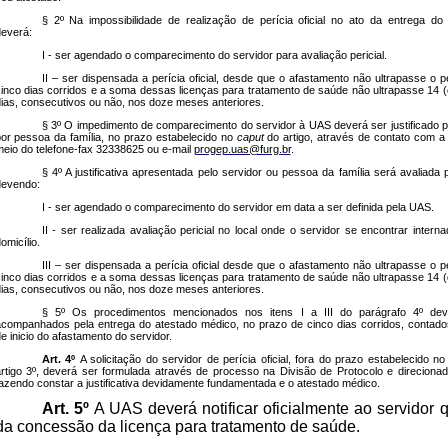
§ 2º Na impossibilidade de realização de perícia oficial no ato da entrega do 
everá:
I - ser agendado o comparecimento do servidor para avaliação pericial.
II – ser dispensada a perícia oficial, desde que o afastamento não ultrapasse o 
inco dias corridos e a soma dessas licenças para tratamento de saúde não ultrapasse 14 (
ias, consecutivos ou não, nos doze meses anteriores.
§ 3º O impedimento de comparecimento do servidor à UAS deverá ser justificado po
or pessoa da família, no prazo estabelecido no
caput
do artigo, através de contato com a
eio do telefone-fax 32338625 ou e-mail
progep.uas@furg.br
.
§ 4º A justificativa apresentada pelo servidor ou pessoa da família será avaliada
devendo:
I - ser agendado o comparecimento do servidor em data a ser definida pela UAS.
II - ser realizada avaliação pericial no local onde o servidor se encontrar inter
omicílio.
III – ser dispensada a perícia oficial desde que o afastamento não ultrapasse o 
inco dias corridos e a soma dessas licenças para tratamento de saúde não ultrapasse 14 (
ias, consecutivos ou não, nos doze meses anteriores.
§ 5º Os procedimentos mencionados nos itens I a III do parágrafo 4º dev
companhados pela entrega do atestado médico, no prazo de cinco dias corridos, contado
e inicio do afastamento do servidor.
Art. 4º
A solicitação do servidor de perícia oficial, fora do prazo estabelecido n
rtigo 3º, deverá ser formulada através de processo na Divisão de Protocolo e direciona
azendo constar a justificativa devidamente fundamentada e o atestado médico.
Art. 5º
A UAS deverá notificar oficialmente ao servidor
da concessão da licença para tratamento de saúde.