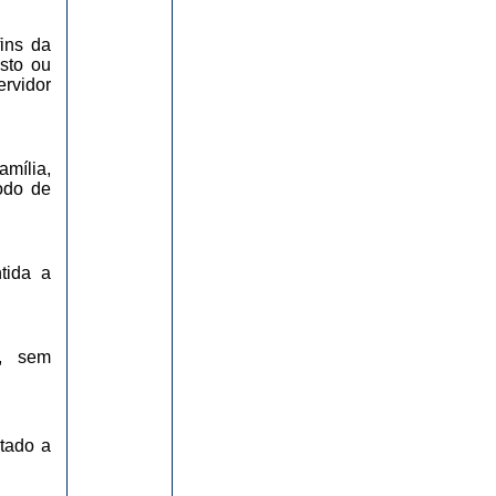
fins da
asto ou
ervidor
mília,
odo de
tida a
o, sem
ntado a