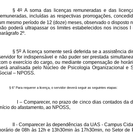
o
§ 4
A soma das licenças remuneradas e das licenç
remuneradas, incluídas as respectivas prorrogações, concedi
um mesmo período de 12 (doze) meses, observado o disposto n
não poderá ultrapassar os limites estabelecidos nos incisos I 
parágrafo 2º.
o
§ 5
A licença somente será deferida se a assistência di
servidor for indispensável e não puder ser prestada simultan
com o exercício do cargo, ou mediante compensação de horári
será analisada pelo Núcleo de Psicologia Organizacional e S
Social – NPOSS.
§ 6° Para requerer a licença, o servidor deverá seguir as seguintes etapas:
I – Comparecer, no prazo de cinco dias contados da 
início do afastamento, ao NPOSS,
II - Comparecer às dependências da UAS - Campus Cida
horário de 08h às 12h e 13h30min às 17h30min, no Setor de P