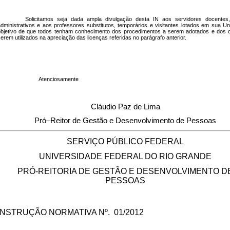
Solicitamos seja dada ampla divulgação desta IN aos servidores docentes,
dministrativos e aos professores substitutos, temporários e visitantes lotados em sua Un
bjetivo de que todos tenham conhecimento dos procedimentos a serem adotados e dos cr
erem utilizados na apreciação das licenças referidas no parágrafo anterior.
Atenciosamente
Cláudio Paz de Lima
Pró–Reitor de Gestão e Desenvolvimento de Pessoas
SERVIÇO PÚBLICO FEDERAL
UNIVERSIDADE FEDERAL DO RIO GRANDE
PRÓ-REITORIA DE GESTÃO E DESENVOLVIMENTO D
PESSOAS
INSTRUÇÃO NORMATIVA Nº.
01/2012