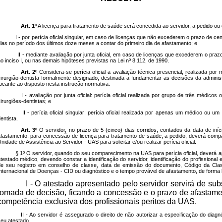
Art. 1º
A licença para tratamento de saúde será concedida ao servidor, a pedido ou d
I - por perícia oficial singular, em caso de licenças que não excederem o prazo de cen
ias no período dos últimos doze meses a contar do primeiro dia de afastamento; e
II - mediante avaliação por junta oficial, em caso de licenças que excederem o praz
o inciso I, ou nas demais hipóteses previstas na Lei nº 8.112, de 1990.
Art. 2
º
Considera-se perícia oficial a avaliação técnica presencial, realizada por
irurgião-dentista formalmente designado, destinada a fundamentar as decisões da adminis
ocante ao disposto nesta instrução normativa.
I - avaliação por junta oficial: perícia oficial realizada por grupo de três médicos 
irurgiões-dentistas; e
II - perícia oficial singular: perícia oficial realizada por apenas um médico ou um 
entista.
Art. 3º
O servidor, no prazo de 5 (cinco) dias corridos, contados da data de iníc
fastamento, para concessão de licença para tratamento de saúde, a pedido, deverá comp
nidade de Assistência ao Servidor - UAS para solicitar e/ou realizar perícia oficial.
§ 1º O servidor, quando do seu comparecimento na UAS para perícia oficial, deverá 
testado médico, devendo constar a identificação do servidor, identificação do profissional 
e seu registro em conselho de classe, data de emissão do documento, Código da Clas
nternacional de Doenças - CID ou diagnóstico e o tempo provável de afastamento, de forma l
I - O atestado apresentado pelo servidor servirá de sub
tomada de decisão, ficando a concessão e o prazo de afastam
competência exclusiva dos profissionais peritos da UAS.
II - Ao servidor é assegurado o direito de não autorizar a especificação do diag
eu atestado.