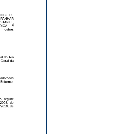
MENTO DE
PANHAR
STANTE,
ÉDICA E
outras
al do Rio
 Geral da
 adotados
 Enfermo,
i o Regime
/2008, de
/2010, de