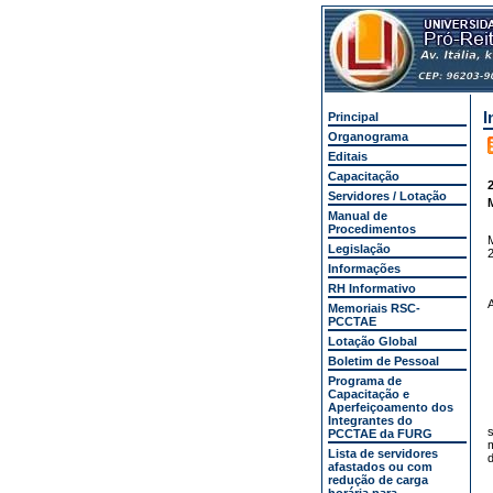
I
Principal
Organograma
Editais
Capacitação
2
Servidores / Lotação
Manual de
Procedimentos
Legislação
2
Informações
RH Informativo
A
Memoriais RSC-
PCCTAE
Lotação Global
Boletim de Pessoal
Programa de
Capacitação e
Aperfeiçoamento dos
Integrantes do
s
PCCTAE da FURG
m
Lista de servidores
d
afastados ou com
redução de carga