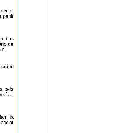
amento,
 partir
da nas
rio de
in.
horário
a pela
onsável
amília
ficial