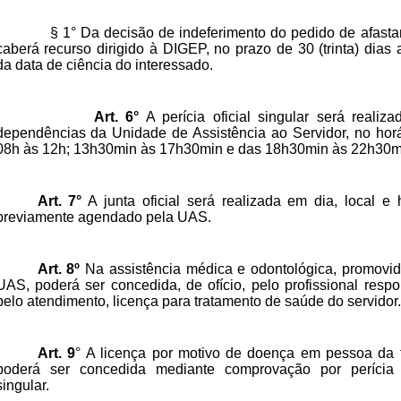
§ 1° Da decisão de indeferimento do pedido de afast
caberá recurso dirigido à DIGEP, no prazo de 30 (trinta) dias a
da data de ciência do interessado.
Art. 6°
A perícia oficial singular
será realiza
dependências da Unidade de Assistência ao Servidor, no horá
08h às 12h; 13h30min às 17h30min e das 18h30min às 22h30m
Art. 7°
A junta oficial será realizada em dia, local e 
previamente agendado pela UAS.
Art. 8º
Na assistência médica e odontológica, promovid
UAS, poderá ser concedida, de ofício, pelo profissional resp
pelo atendimento, licença para tratamento de saúde do servidor.
Art. 9
°
A licença por motivo de doença em pessoa da f
poderá ser concedida mediante comprovação por perícia o
singular.