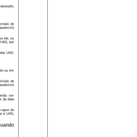
atestado,
período de
quatorze)
r ele, ou
 UAS, por
 pela UAS,
nado ou em
período de
quatorze)
erão ser
s da data
o
caput
do
da à UAS,
 quando