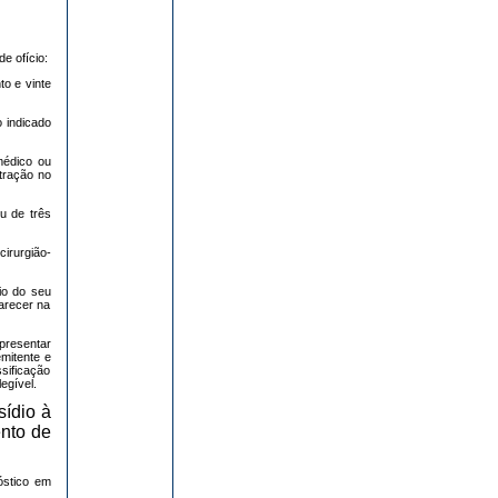
e ofício:
to e vinte
o indicado
 médico ou
tração no
ou de três
cirurgião-
io do seu
arecer na
apresentar
emitente e
sificação
egível.
sídio à
ento de
nóstico em