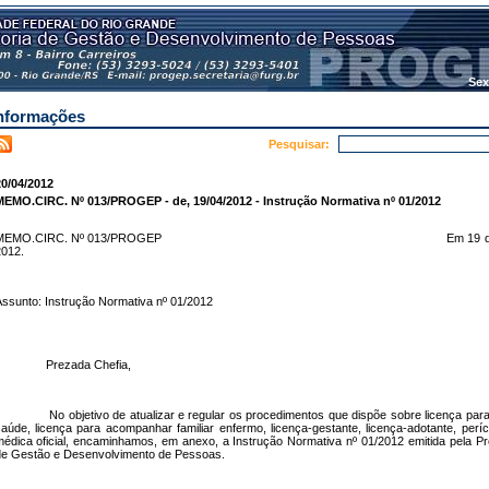
Sex
nformações
Pesquisar:
0/04/2012
MEMO.CIRC. Nº 013/PROGEP - de, 19/04/2012 - Instrução Normativa nº 01/2012
MEMO.CIRC. Nº 013/PROGEP
Em 19 d
012.
ssunto:
Instrução Normativa nº 01/2012
Prezada Chefia,
No objetivo de atualizar e regular os procedimentos que dispõe sobre licença para
aúde, licença para acompanhar familiar enfermo, licença-gestante, licença-adotante, períc
édica oficial, encaminhamos, em anexo, a Instrução Normativa nº 01/2012 emitida pela Pró
e Gestão e Desenvolvimento de Pessoas.