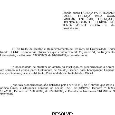
Dispõe sobre LICENÇA PARA TRATA
SAÚDE, LICENÇA PARA ACOM
FAMILIAR ENFERMO, LICENÇA-GE
LICENÇA-ADOTANTE, PERÍCIA M
JUNTA MÉDICA OFICIAL e dá 
providências.
O Pró-Reitor de Gestão e Desenvolvimento de Pessoas da Universidade Feder
rande - FURG, usando das atribuições que conferem o art. 23, inciso VI, do Regimento
niversidade, e a Portaria nº 006/2009, de 01/01/2009; e considerando:
- a necessidade de atualizar no âmbito da Instituição os procedimentos a serem
com relação à Licença para Tratamento de Saúde, Licença para Acompanhar Familiar
icença-Gestante, Licença-Adotante, Perícia Médica e Junta Médica Oficial;
- que tais procedimentos são definidos pela Lei n° 8.112, de 11/12/90, que institu
urídico Único, e alterações contidas na Lei n° 9.527, de 10/12/97, Decreto nº 6690
1/12/2008, Decreto nº 7.003/2009, de 09/11/2009, e Orientação Normativa SRH/MP nº 3
3/02/2010,
RESOLVE: