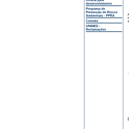
horária para
desenvolvimento
Programa de
Prevenção de Riscos
a
Ambientais - PPRA
o
Contato
s
UNIMED -
Reclamações