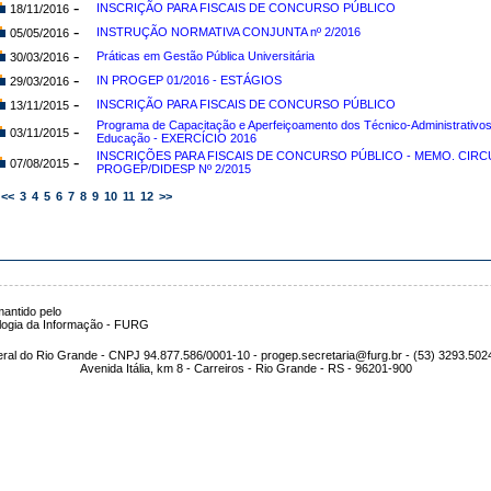
-
INSCRIÇÃO PARA FISCAIS DE CONCURSO PÚBLICO
18/11/2016
-
INSTRUÇÃO NORMATIVA CONJUNTA nº 2/2016
05/05/2016
-
Práticas em Gestão Pública Universitária
30/03/2016
-
IN PROGEP 01/2016 - ESTÁGIOS
29/03/2016
-
INSCRIÇÃO PARA FISCAIS DE CONCURSO PÚBLICO
13/11/2015
Programa de Capacitação e Aperfeiçoamento dos Técnico-Administrativo
-
03/11/2015
Educação - EXERCÍCIO 2016
INSCRIÇÕES PARA FISCAIS DE CONCURSO PÚBLICO - MEMO. CIRC
-
07/08/2015
PROGEP/DIDESP Nº 2/2015
<<
3
4
5
6
7
8
9
10
11
12
>>
antido pelo
logia da Informação - FURG
ral do Rio Grande - CNPJ 94.877.586/0001-10 - progep.secretaria@furg.br - (53) 3293.502
Avenida Itália, km 8 - Carreiros - Rio Grande - RS - 96201-900