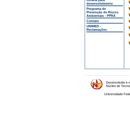
horária para
desenvolvimento
Programa de
Prevenção de Riscos
Ambientais - PPRA
Contato
UNIMED -
Reclamações
Desenvolvido e m
Núcleo de Tecno
Universidade Fede