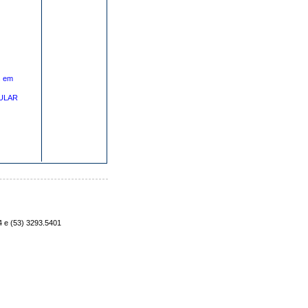
s em
ULAR
4 e (53) 3293.5401