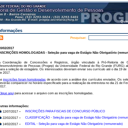
Quin
nformações
Pesquisar:
0/02/2017
INSCRIÇÕES HOMOLOGADAS - Seleção para vaga de Estágio Não Obrigatório (remun
A Coordenação de Concessões e Registros, órgão vinculado à Pró-Reitoria de 
esenvolvimento de Pessoas (Progep) da Universidade Federal do Rio Grande (FURG) abr
ara a seleção de estagiário. Os interessados deveriam enviar seu currículo até o dia 19 de
e 2017.
As
inscrições foram homologadas
de acordo com a análise dos currículos enviados. Os sel
everão comparecer no horário específicado para a realização da entrevista no dia 21 de Fe
017.
lique aqui
para acessar o arquivo com as inscrições homologadas.
utras informações:
-
INSCRIÇÕES PARA FISCAIS DE CONCURSO PÚBLICO
12/07/2017
-
CLASSIFICAÇÃO - Seleção para vaga de Estágio Não Obrigatório (remun
22/02/2017
-
EDITAL - Seleção para vaga de Estágio Não Obrigatório (remunerado)
14/02/2017