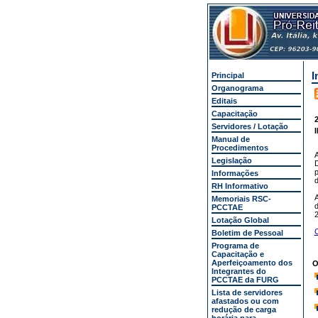
I
Principal
Organograma
Editais
Capacitação
2
Servidores / Lotação
Manual de
Procedimentos
Legislação
D
p
Informações
d
RH Informativo
Memoriais RSC-
d
PCCTAE
2
Lotação Global
C
Boletim de Pessoal
Programa de
Capacitação e
Aperfeiçoamento dos
O
Integrantes do
PCCTAE da FURG
Lista de servidores
afastados ou com
redução de carga