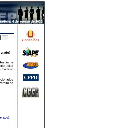
.
ta-feira, 6 de agosto de 2026
erado)
Gestão e
iu edital
 Fevereiro
ecionados
vereiro de
erado)