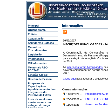
Informações
Principal
Organograma
Editais
Capacitação
20/02/2017
Servidores / Lotação
INSCRIÇÕES HOMOLOGADAS - Seleçã
Manual de
Procedimentos
A Coordenação de Concessões e R
Legislação
Desenvolvimento de Pessoas (Progep
para a seleção de estagiário. Os inte
Informações
de 2017.
RH Informativo
As
inscrições foram homologadas
de a
Memoriais RSC-
deverão comparecer no horário específ
PCCTAE
2017.
Lotação Global
Clique aqui
para acessar o arquivo co
Boletim de Pessoal
Programa de
Capacitação e
Aperfeiçoamento dos
Outras informações:
Integrantes do
-
Procedimento AUT
14/10/2021
PCCTAE da FURG
-
ENTREGA DOS NO
Lista de servidores
25/06/2021
afastados ou com
-
Acesso ao SouGov
11/05/2021
redução de carga