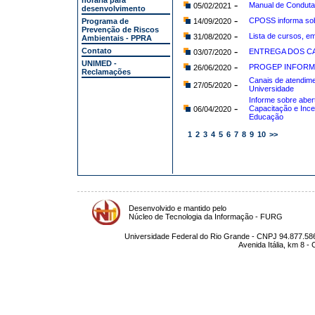
horária para
-
Manual de Conduta 
05/02/2021
desenvolvimento
-
CPOSS informa sob
Programa de
14/09/2020
Prevenção de Riscos
-
Lista de cursos, e
31/08/2020
Ambientais - PPRA
-
Contato
ENTREGA DOS CA
03/07/2020
UNIMED -
-
PROGEP INFORM
26/06/2020
Reclamações
Canais de atendime
-
27/05/2020
Universidade
Informe sobre aber
-
Capacitação e Ince
06/04/2020
Educação
1
2
3
4
5
6
7
8
9
10
>>
Desenvolvido e mantido pelo
Núcleo de Tecnologia da Informação - FURG
Universidade Federal do Rio Grande - CNPJ 94.877.586
Avenida Itália, km 8 -