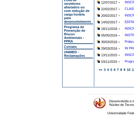
Lista de
-
INSC
12/07/2017
servidores
afastados ou
-
CLASS
22/02/2017
com redução de
carga horária
-
INSCR
20/02/2017
para
-
desenvolvimento
EDITA
14/02/2017
Programa de
-
INSC
18/11/2016
Prevenção de
Riscos
-
INST
05/05/2016
Ambientais -
-
PPRA
Prátic
30/03/2016
Contato
-
IN PR
29/03/2016
UNIMED -
-
INSC
13/11/2015
Reclamações
-
Progr
03/11/2015
<<
3
4
5
6
7
8
9
10
1
Desenvolvido e m
Núcleo de Tecno
Universidade Fede