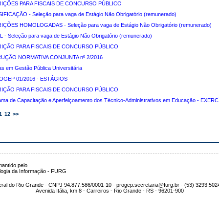
RIÇÕES PARA FISCAIS DE CONCURSO PÚBLICO
IFICAÇÃO - Seleção para vaga de Estágio Não Obrigatório (remunerado)
IÇÕES HOMOLOGADAS - Seleção para vaga de Estágio Não Obrigatório (remunerado)
L - Seleção para vaga de Estágio Não Obrigatório (remunerado)
RIÇÃO PARA FISCAIS DE CONCURSO PÚBLICO
RUÇÃO NORMATIVA CONJUNTA nº 2/2016
as em Gestão Pública Universitária
OGEP 01/2016 - ESTÁGIOS
RIÇÃO PARA FISCAIS DE CONCURSO PÚBLICO
ama de Capacitação e Aperfeiçoamento dos Técnico-Administrativos em Educação - EXER
1
12
>>
antido pelo
logia da Informação - FURG
ral do Rio Grande - CNPJ 94.877.586/0001-10 - progep.secretaria@furg.br - (53) 3293.502
Avenida Itália, km 8 - Carreiros - Rio Grande - RS - 96201-900