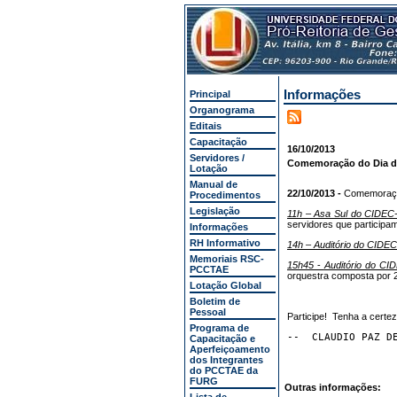
Informações
Principal
Organograma
Editais
Capacitação
16/10/2013
Servidores /
Comemoração do Dia do
Lotação
Manual de
22/10/2013 -
Comemoraçã
Procedimentos
Legislação
11h – Asa Sul do CIDEC
servidores que participam
Informações
RH Informativo
14h – Auditório do CIDEC
Memoriais RSC-
15h45
-
Auditório do CI
PCCTAE
orquestra composta por 2
Lotação Global
Boletim de
Pessoal
Participe! Tenha a certe
Programa de
--  CLAUDIO PAZ D
Capacitação e
Aperfeiçoamento
dos Integrantes
do PCCTAE da
FURG
Outras informações: