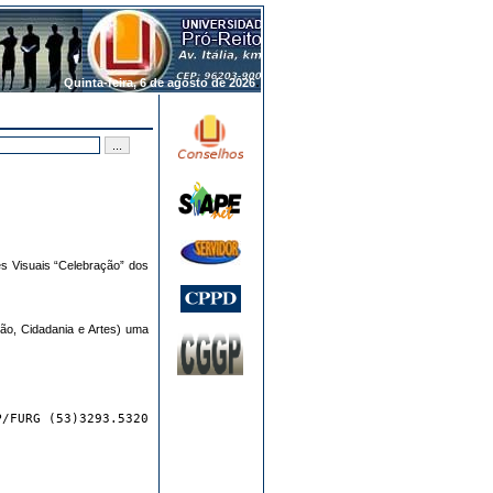
.
Quinta-feira, 6 de agosto de 2026
s Visuais “Celebração” dos
ão, Cidadania e Artes) uma
P/FURG (53)3293.5320