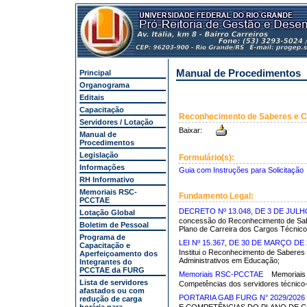
Manual de Procedimentos
Principal
Organograma
Editais
Capacitação
Reconhecimento de Saberes e C
Servidores / Lotação
Baixar:
Manual de
Procedimentos
Legislação
Formulário(s):
Informações
Guia com Instruções para Solicitação
RH Informativo
Memoriais RSC-
Fundamento Legal:
PCCTAE
DECRETO Nº 13.048, DE 3 DE JULH
Lotação Global
concessão do Reconhecimento de Sab
Boletim de Pessoal
Plano de Carreira dos Cargos Técnico
Programa de
LEI Nº 15.367, DE 30 DE MARÇO DE 
Capacitação e
Institui o Reconhecimento de Saberes
Aperfeiçoamento dos
Administrativos em Educação;
Integrantes do
PCCTAE da FURG
Memoriais RSC-PCCTAE
Memoriais
Lista de servidores
Competências dos servidores técnico
afastados ou com
PORTARIA GAB FURG N° 2029/2026
redução de carga