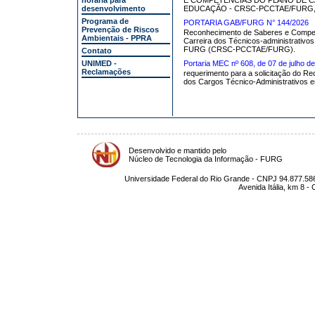
horária para
E COMPETÊNCIAS DO PLANO DE C
desenvolvimento
EDUCAÇÃO - CRSC-PCCTAE/FURG, nos 
Programa de
PORTARIA GAB/FURG N° 144/2026
Prevenção de Riscos
Reconhecimento de Saberes e Compet
Ambientais - PPRA
Carreira dos Técnicos-administrativ
FURG (CRSC-PCCTAE/FURG).
Contato
UNIMED -
Portaria MEC nº 608, de 07 de julho d
Reclamações
requerimento para a solicitação do R
dos Cargos Técnico-Administrativos e
Desenvolvido e mantido pelo
Núcleo de Tecnologia da Informação - FURG
Universidade Federal do Rio Grande - CNPJ 94.877.586
Avenida Itália, km 8 -