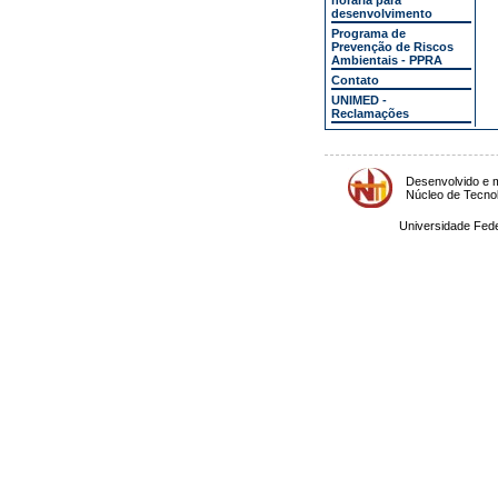
horária para
desenvolvimento
Programa de
Prevenção de Riscos
Ambientais - PPRA
Contato
UNIMED -
Reclamações
Desenvolvido e m
Núcleo de Tecno
Universidade Fede