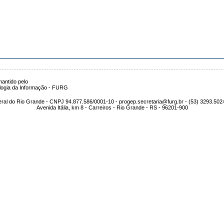
antido pelo
logia da Informação - FURG
ral do Rio Grande - CNPJ 94.877.586/0001-10 - progep.secretaria@furg.br - (53) 3293.502
Avenida Itália, km 8 - Carreiros - Rio Grande - RS - 96201-900