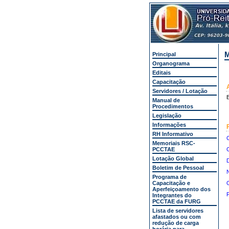
M
Principal
Organograma
Editais
Capacitação
Servidores / Lotação
B
Manual de
Procedimentos
Legislação
Informações
RH Informativo
C
Memoriais RSC-
PCCTAE
Lotação Global
D
Boletim de Pessoal
N
Programa de
Capacitação e
O
Aperfeiçoamento dos
P
Integrantes do
PCCTAE da FURG
Lista de servidores
afastados ou com
redução de carga