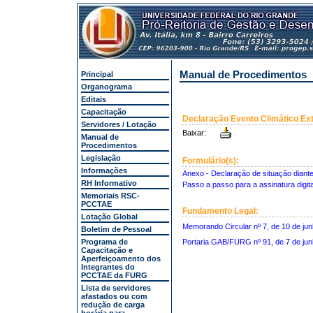
Manual de Procedimentos
Principal
Organograma
Editais
Capacitação
Declaração Evento Climático Ex
Servidores / Lotação
Baixar:
Manual de
Procedimentos
Legislação
Formulário(s):
Informações
Anexo - Declaração de situação diante
RH Informativo
Passo a passo para a assinatura digita
Memoriais RSC-
PCCTAE
Fundamento Legal:
Lotação Global
Memorando Circular nº 7, de 10 de ju
Boletim de Pessoal
Programa de
Portaria GAB/FURG nº 91, de 7 de ju
Capacitação e
Aperfeiçoamento dos
Integrantes do
PCCTAE da FURG
Lista de servidores
afastados ou com
redução de carga