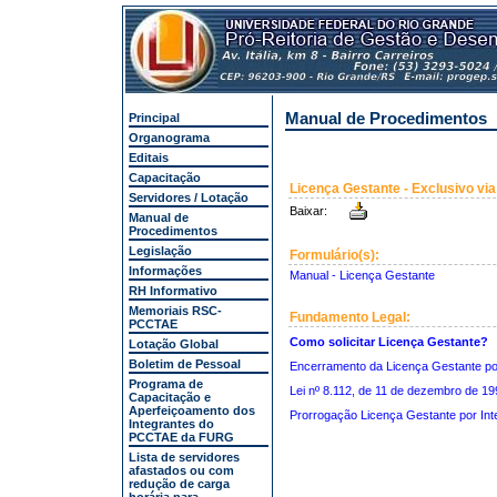
Manual de Procedimentos
Principal
Organograma
Editais
Capacitação
Licença Gestante -
Exclusivo v
Servidores / Lotação
Baixar:
Manual de
Procedimentos
Legislação
Formulário(s):
Informações
Manual - Licença Gestante
RH Informativo
Memoriais RSC-
Fundamento Legal:
PCCTAE
Como solicitar Licença Gestante?
Lotação Global
Boletim de Pessoal
Encerramento da Licença Gestante po
Programa de
Lei nº 8.112, de 11 de dezembro de 1
Capacitação e
Aperfeiçoamento dos
Prorrogação Licença Gestante por Int
Integrantes do
PCCTAE da FURG
Lista de servidores
afastados ou com
redução de carga