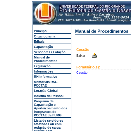
Manual de Procedimentos
Principal
Organograma
Editais
Capacitação
Cessão
Servidores / Lotação
Baixar:
Manual de
Procedimentos
Legislação
Formulário(s):
Informações
Cessão
RH Informativo
Memoriais RSC-
PCCTAE
Lotação Global
Boletim de Pessoal
Programa de
Capacitação e
Aperfeiçoamento dos
Integrantes do
PCCTAE da FURG
Lista de servidores
afastados ou com
redução de carga