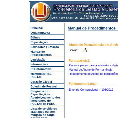
Manual de Procedimentos
Principal
Organograma
Editais
Capacitação
Abono de Permanência em Ativi
Servidores / Lotação
Baixar:
Manual de
Procedimentos
Legislação
Formulário(s):
Informações
Passo a passo para a assinatura digita
RH Informativo
Manual de Abono de Permanência
Memoriais RSC-
Requerimento de Abono de permanênc
PCCTAE
Lotação Global
Fundamento Legal:
Boletim de Pessoal
Emenda Constitucional n°103/2019
Programa de
Capacitação e
Aperfeiçoamento dos
Integrantes do
PCCTAE da FURG
Lista de servidores
afastados ou com
redução de carga