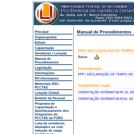
Manual de Procedimentos
Principal
Organograma
Editais
Capacitação
PPP / DECLARAÇÃO DE TEMPO 
Servidores / Lotação
Baixar:
Manual de
Procedimentos
Legislação
Formulário(s):
Informações
PPP / DECLARAÇÃO DE TEMPO DE 
RH Informativo
Memoriais RSC-
Fundamento Legal:
PCCTAE
ORIENTAÇÃO NORMATIVA Nº 15, DE
Lotação Global
Boletim de Pessoal
ORIENTAÇÃO NORMATIVA Nº16, DE 
Programa de
Capacitação e
Aperfeiçoamento dos
Integrantes do
PCCTAE da FURG
Lista de servidores
afastados ou com
redução de carga