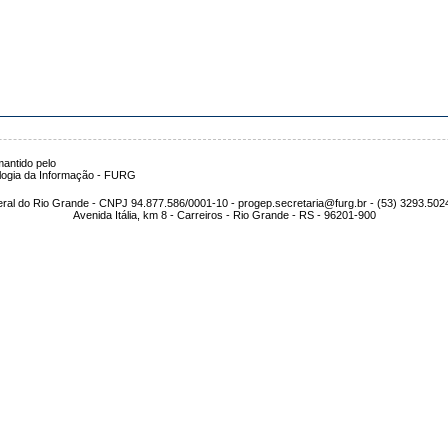
antido pelo
logia da Informação - FURG
ral do Rio Grande - CNPJ 94.877.586/0001-10 - progep.secretaria@furg.br - (53) 3293.502
Avenida Itália, km 8 - Carreiros - Rio Grande - RS - 96201-900