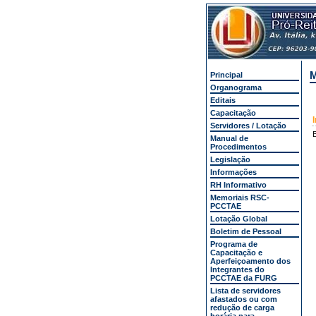
M
Principal
Organograma
Editais
Capacitação
Servidores / Lotação
B
Manual de
Procedimentos
Legislação
Informações
RH Informativo
Memoriais RSC-
PCCTAE
Lotação Global
Boletim de Pessoal
Programa de
Capacitação e
Aperfeiçoamento dos
Integrantes do
PCCTAE da FURG
Lista de servidores
afastados ou com
redução de carga