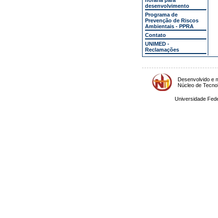
horária para
desenvolvimento
Programa de
Prevenção de Riscos
Ambientais - PPRA
Contato
UNIMED -
Reclamações
Desenvolvido e m
Núcleo de Tecno
Universidade Fede