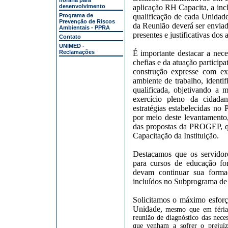
horária para
desenvolvimento
aplicação RH Capacita, a inc
Programa de
qualificação de cada Unidad
Prevenção de Riscos
da Reunião deverá ser enviad
Ambientais - PPRA
presentes e justificativas dos 
Contato
UNIMED -
Reclamações
É importante destacar a nec
chefias e da atuação particip
construção expresse com ex
ambiente de trabalho, identi
qualificada, objetivando a 
exercício pleno da cidada
estratégias estabelecidas no
por meio deste levantamento
das propostas da PROGEP, q
Capacitação da Instituição.
Destacamos que os servidor
para cursos de educação fo
devam continuar sua form
incluídos no Subprograma de 
Solicitamos o máximo esforç
Unidade,
mesmo que em férias
reunião de
diagnóstico das nece
que
venham a sofrer o prejuíz