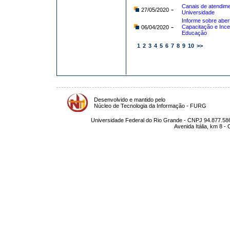
Canais de atendime
-
27/05/2020
Universidade
Informe sobre aber
-
Capacitação e Ince
06/04/2020
Educação
1
2
3
4
5
6
7
8
9
10
>>
Desenvolvido e mantido pelo
Núcleo de Tecnologia da Informação - FURG
Universidade Federal do Rio Grande - CNPJ 94.877.586
Avenida Itália, km 8 -