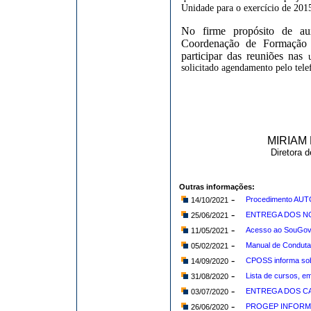
Unidade
para o exercício de 201
No firme propósito de aux
Coordenação de Formação 
participar das reuniões nas
solicitado agendamento pelo
tel
MIRIAM
Diretora 
Outras informações:
-
Procedimento AUT
14/10/2021
-
ENTREGA DOS NO
25/06/2021
-
Acesso ao SouGov
11/05/2021
-
Manual de Conduta 
05/02/2021
-
CPOSS informa sob
14/09/2020
-
Lista de cursos, e
31/08/2020
-
ENTREGA DOS CA
03/07/2020
-
PROGEP INFORM
26/06/2020