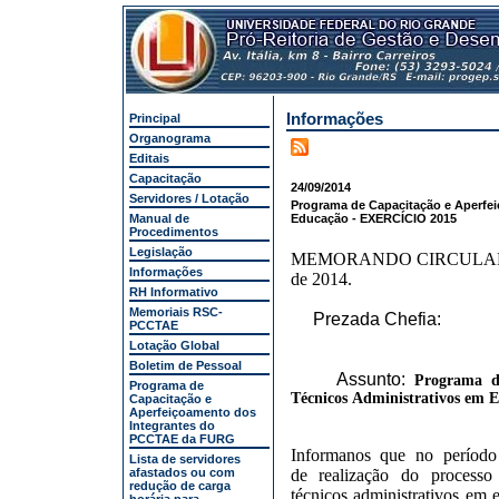
Informações
Principal
Organograma
Editais
Capacitação
24/09/2014
Servidores / Lotação
Programa de Capacitação e Aperfei
Manual de
Educação - EXERCÍCIO 2015
Procedimentos
Legislação
MEMORANDO CIRCULAR Nº
Informações
de 2014.
RH Informativo
Memoriais RSC-
Prezada Chefia:
PCCTAE
Lotação Global
Boletim de Pessoal
Assunto:
Programa d
Programa de
Técnicos
Administrativos em 
Capacitação e
Aperfeiçoamento dos
Integrantes do
PCCTAE da FURG
Informanos que no período
Lista de servidores
afastados ou com
de realização do processo
redução de carga
técnicos administrativos em