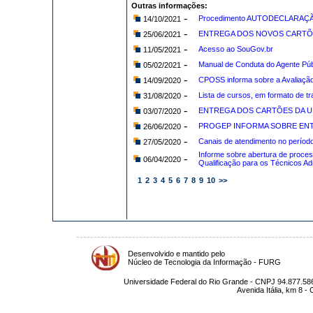
Outras informações:
-
Procedimento AUTODECLARAÇÃO 
14/10/2021
-
ENTREGA DOS NOVOS CARTÕES
25/06/2021
-
Acesso ao SouGov.br
11/05/2021
-
Manual de Conduta do Agente Públ
05/02/2021
-
CPOSS informa sobre a Avaliaç
14/09/2020
-
Lista de cursos, em formato de t
31/08/2020
-
ENTREGA DOS CARTÕES DA U
03/07/2020
-
PROGEP INFORMA SOBRE ENT
26/06/2020
-
Canais de atendimento no período
27/05/2020
Informe sobre abertura de proces
-
06/04/2020
Qualificação para os Técnicos A
1
2
3
4
5
6
7
8
9
10
>>
Desenvolvido e mantido pelo
Núcleo de Tecnologia da Informação - FURG
Universidade Federal do Rio Grande - CNPJ 94.877.586
Avenida Itália, km 8 -