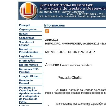
Informações
Principal
Organograma
Editais
Capacitação
23/10/2012
Servidores /
MEMO.CIRC. Nº 040/PROGEP, de 23/10/2012 - Ex
Lotação
Manual de
MEMO.CIRC. Nº 040/PROGEP
Procedimentos
Legislação
Informações
Assunto
:
RH Informativo
Exames médicos periódicos
Memoriais RSC-
PCCTAE
Lotação Global
Prezada Chefia:
Boletim de
Pessoal
Programa de
A PROGEP através da Unidade de Assistênci
Capacitação e
inicio a realização dos exames médicos periódicos n
Aperfeiçoamento
dos Integrantes
do PCCTAE da
FURG
Manifestamos nossa enorme satisfação de