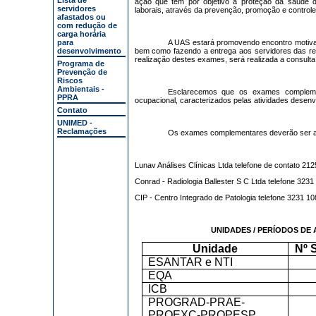
Lista de
ação que tem por objetivo a proteção da saúde do
servidores
laborais, através da prevenção, promoção e controle 
afastados ou
com redução de
carga horária
para
A UAS estará promovendo encontro motivaci
desenvolvimento
bem como fazendo a entrega aos servidores das re
realização destes exames, será realizada a consulta
Programa de
Prevenção de
Riscos
Ambientais -
Esclarecemos que os exames complemen
PPRA
ocupacional, caracterizados pelas atividades desenvo
Contato
UNIMED -
Reclamações
Os exames complementares deverão ser age
Lunav Análises Clínicas Ltda telefone de contato 21
Conrad - Radiologia Ballester S C Ltda telefone 323
CIP - Centro Integrado de Patologia telefone 3231 1
UNIDADES / PERÍODOS DE
Unidade
Nº 
ESANTAR e NTI
EQA
ICB
PROGRAD-PRAE-
PROEXC-PROPESP