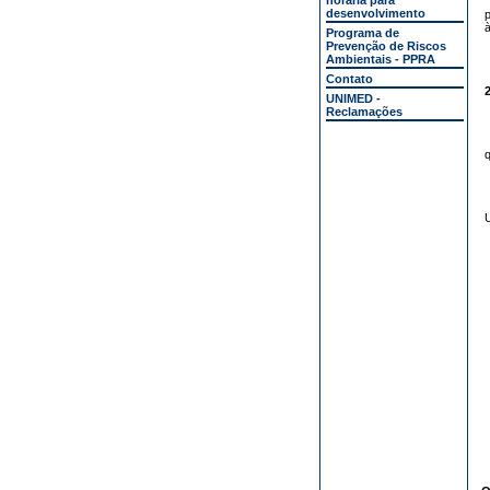
horária para
desenvolvimento
p
à
Programa de
Prevenção de Riscos
Ambientais - PPRA
Contato
2
UNIMED -
Reclamações
q
U