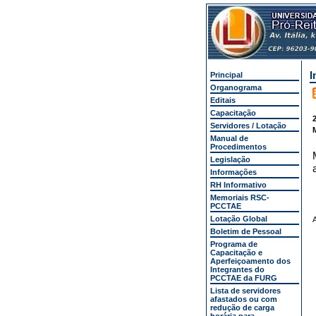
I
Principal
Organograma
Editais
Capacitação
2
Servidores / Lotação
Manual de
Procedimentos
Legislação
Informações
RH Informativo
Memoriais RSC-
PCCTAE
Lotação Global
A
Boletim de Pessoal
Programa de
Capacitação e
Aperfeiçoamento dos
Integrantes do
PCCTAE da FURG
Lista de servidores
afastados ou com
redução de carga