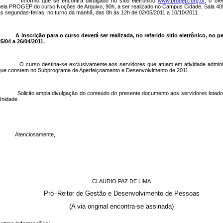
Informo que se encontra divulgado no sítio eletrônico
www.progep.furg.br
, o ofe
ela PROGEP do curso Noções de Arquivo, 90h, a ser realizado no Campus Cidade, Sala 405
s segundas-feiras, no turno da manhã, das 8h às 12h de 02/05/2011 a 10/10/2011.
A inscrição para o curso deverá ser realizada, no referido sitio eletrônico, no p
5/04 a 26/04/2011.
O curso destina-se exclusivamente aos servidores que atuam em atividade adminis
ue constem no Subprograma de Aperfeiçoamento e Desenvolvimento de 2011.
Solicito ampla divulgação do conteúdo do presente documento aos servidores lotad
nidade.
Atenciosamente,
CLAUDIO PAZ DE LIMA
Pró–Reitor de Gestão e Desenvolvimento de Pessoas
(A via original encontra-se assinada)