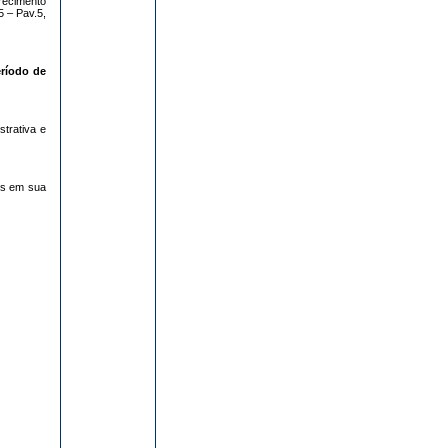
recimento
 – Pav.5,
eríodo de
trativa e
os em sua