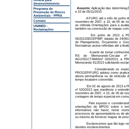
horária para
desenvolvimento
Assunto
: Aplicação das determinaç
Programa de
e 10 de 05/11/2010
Prevenção de Riscos
Ambientais - PPRA
A FURG até o mês de junho de
Contato
novembro de 2007, e 10, de 05 de n
as referida Orientações para a aval
UNIMED -
também na concessão de mapas com p
Reclamações
Em junho de 2013 a PR
05/2013SEGEP/MP, datado de 24/06/20
do Planejamento, Orçamento e Gest
Normativas acima referidas até a fina
A partir de tomar conhecim
RS do Memorando-Circular nº
AGU/SGCT/MAS/nº 020/2013, a PRO
Memorando 91/2013 solicitando esclar
Considerando os expedi
PROGEP/FURG adotou como pratica a
abono permanência ou de emissão d
tempo insalubre convertido.
Em 02 de agosto de 2013 a
nº 520/2013 que manifesta o entend
novembro de 2007, e 10, de 05 de no
contagem de tempo especial em comum
Pelo exposto e consideran
orientações do MPOG sobre o tem
informamos não haver, neste momen
processos de aposentadoria ou de a
ou mesmo de fornecer mapas de previ
Esclarecemos que tão logo r
devidos esclarecimentos.