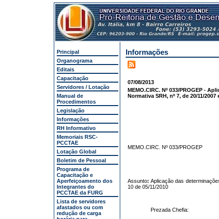
Informações
Principal
Organograma
Editais
Capacitação
07/08/2013
Servidores / Lotação
MEMO.CIRC. Nº 033/PROGEP - Aplic
Manual de
Normativa SRH, nº 7, de 20/11/2007 
Procedimentos
Legislação
Informações
RH Informativo
Memoriais RSC-
PCCTAE
MEMO.CIRC. Nº 033/PROGE
Lotação Global
Boletim de Pessoal
Programa de
Capacitação e
Aperfeiçoamento dos
Assunto
:
Aplicação das determinaçõe
Integrantes do
10 de 05/11/2010
PCCTAE da FURG
Lista de servidores
afastados ou com
Prezada Chefia:
redução de carga