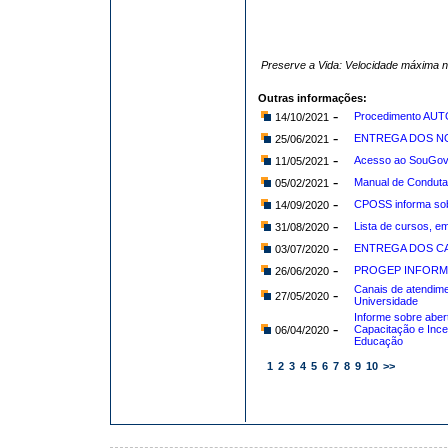
Preserve a Vida: Velocidade máxima 
Outras informações:
-
Procedimento AUT
14/10/2021
-
ENTREGA DOS NO
25/06/2021
-
Acesso ao SouGov
11/05/2021
-
Manual de Conduta 
05/02/2021
-
CPOSS informa sob
14/09/2020
-
Lista de cursos, e
31/08/2020
-
ENTREGA DOS CA
03/07/2020
-
PROGEP INFORM
26/06/2020
Canais de atendime
-
27/05/2020
Universidade
Informe sobre aber
-
Capacitação e Ince
06/04/2020
Educação
1
2
3
4
5
6
7
8
9
10
>>