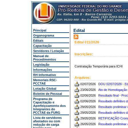
Edital
Principal
Organograma
Editais
Edital 011/2026
Capacitação
Servidores / Lotação
Inscrições:
Manual de
Procedimentos
Legislação
Contratação Temporária para ICHI
Informações
RH Informativo
Arquivos:
Memoriais RSC-
PCCTAE
02/07/2026
DOU 02/07/2026 - Edi
Lotação Global
23/06/2026
Ato de Homologação 
Boletim de Pessoal
02/06/2026
Resultado final - Pr
Programa de
02/06/2026
Resultado definitivo 
Capacitação e
Aperfeiçoamento dos
29/05/2026
Resultado preliminar 
Integrantes do
PCCTAE da FURG
29/05/2026
Resultado definitivo 
Lista de servidores
29/05/2026
RETIFICAÇÂO Cronogr
afastados ou com
26/05/2026
Resultado preliminar
redução de carga