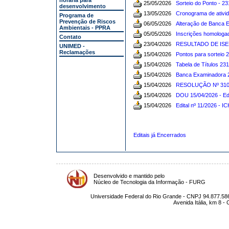
horária para
25/05/2026
Sorteio do Ponto - 2
desenvolvimento
13/05/2026
Cronograma de ativi
Programa de
Prevenção de Riscos
06/05/2026
Alteração de Banca 
Ambientais - PPRA
05/05/2026
Inscrições homologa
Contato
23/04/2026
RESULTADO DE IS
UNIMED -
Reclamações
15/04/2026
Pontos para sorteio 
15/04/2026
Tabela de Títulos 23
15/04/2026
Banca Examinadora 2
15/04/2026
RESOLUÇÃO Nº 310
15/04/2026
DOU 15/04/2026 - Edi
15/04/2026
Edital nº 11/2026 - IC
Editais já Encerrados
Desenvolvido e mantido pelo
Núcleo de Tecnologia da Informação - FURG
Universidade Federal do Rio Grande - CNPJ 94.877.586
Avenida Itália, km 8 -