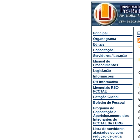
E
Principal
Organograma
Editais
Capacitação
Servidores / Lotação
Manual de
Procedimentos
Legislação
C
Informações
RH Informativo
Memoriais RSC-
PCCTAE
Lotação Global
Boletim de Pessoal
Programa de
Capacitação e
Aperfeiçoamento dos
Integrantes do
PCCTAE da FURG
Lista de servidores
afastados ou com
redução de carga