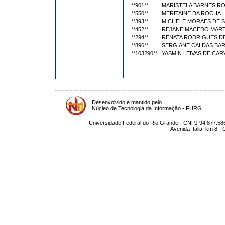
**901**
MARISTELA BARNES R
**550**
MERITAINE DA ROCHA
**393**
MICHELE MORAES DE 
**452**
REJANE MACEDO MART
**294**
RENATA RODRIGUES D
**896**
SERGIANE CALDAS BA
**103290**
YASMIN LEIVAS DE CA
Desenvolvido e mantido pelo
Núcleo de Tecnologia da Informação - FURG
Universidade Federal do Rio Grande - CNPJ 94.877.586
Avenida Itália, km 8 -