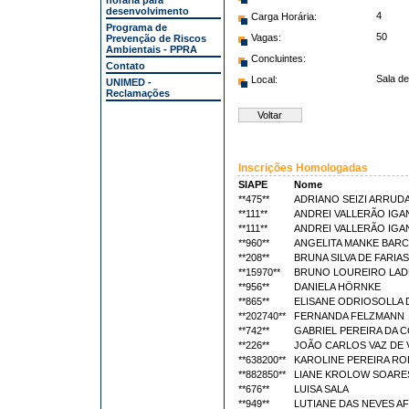
horária para
desenvolvimento
4
Carga Horária:
Programa de
50
Vagas:
Prevenção de Riscos
Ambientais - PPRA
Concluintes:
Contato
Sala d
Local:
UNIMED -
Reclamações
Inscrições Homologadas
SIAPE
Nome
**475**
ADRIANO SEIZI ARRUD
**111**
ANDREI VALLERÃO IGA
**111**
ANDREI VALLERÃO IGA
**960**
ANGELITA MANKE BAR
**208**
BRUNA SILVA DE FARIAS
**15970**
BRUNO LOUREIRO LAD
**956**
DANIELA HÖRNKE
**865**
ELISANE ODRIOSOLLA
**202740**
FERNANDA FELZMANN
**742**
GABRIEL PEREIRA DA 
**226**
JOÃO CARLOS VAZ DE 
**638200**
KAROLINE PEREIRA R
**882850**
LIANE KROLOW SOARE
**676**
LUISA SALA
**949**
LUTIANE DAS NEVES A