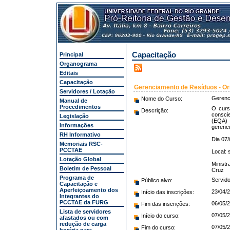
Capacitação
Principal
Organograma
Editais
Capacitação
Gerenciamento de Resíduos - Or
Servidores / Lotação
Gerenc
Nome do Curso:
Manual de
Procedimentos
O curs
Descrição:
conscie
Legislação
(EQA) 
Informações
gerenci
RH Informativo
Dia 07/
Memoriais RSC-
PCCTAE
Local: 
Lotação Global
Ministr
Boletim de Pessoal
Cruz
Programa de
Servid
Público alvo:
Capacitação e
Aperfeiçoamento dos
23/04/2
Início das inscrições:
Integrantes do
PCCTAE da FURG
06/05/2
Fim das inscrições:
Lista de servidores
07/05/
Início do curso:
afastados ou com
redução de carga
07/05/
Fim do curso: