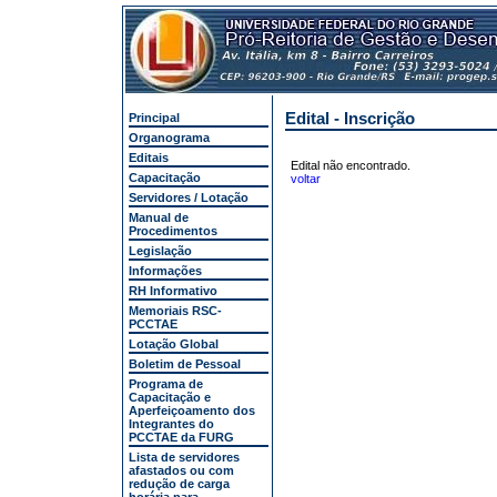
Edital - Inscrição
Principal
Organograma
Editais
Edital não encontrado.
Capacitação
voltar
Servidores / Lotação
Manual de
Procedimentos
Legislação
Informações
RH Informativo
Memoriais RSC-
PCCTAE
Lotação Global
Boletim de Pessoal
Programa de
Capacitação e
Aperfeiçoamento dos
Integrantes do
PCCTAE da FURG
Lista de servidores
afastados ou com
redução de carga