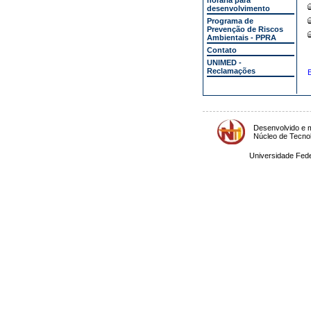
horária para
desenvolvimento
Programa de
Prevenção de Riscos
Ambientais - PPRA
Contato
UNIMED -
Reclamações
E
Desenvolvido e m
Núcleo de Tecno
Universidade Fede