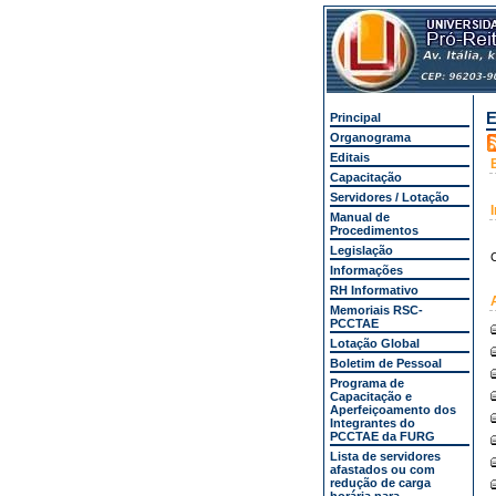
E
Principal
Organograma
Editais
Capacitação
Servidores / Lotação
Manual de
Procedimentos
Legislação
C
Informações
RH Informativo
Memoriais RSC-
PCCTAE
Lotação Global
Boletim de Pessoal
Programa de
Capacitação e
Aperfeiçoamento dos
Integrantes do
PCCTAE da FURG
Lista de servidores
afastados ou com
redução de carga