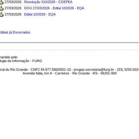
27/03/2026
Resolução 310/2026 - COEPEA
27/03/2026
DOU 27/03/2026 - Edital 10/2026 - EQA
27/03/2026
Edital 10/2026 - EQA
ditais já Encerrados
antido pelo
logia da Informação - FURG
ral do Rio Grande - CNPJ 94.877.586/0001-10 - progep.secretaria@furg.br - (53) 3293.502
Avenida Itália, km 8 - Carreiros - Rio Grande - RS - 96201-900