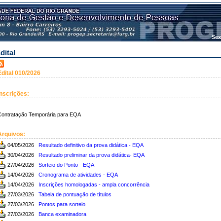
Sex
dital
Edital 010/2026
Inscrições:
ontratação Temporária para EQA
Arquivos:
04/05/2026
Resultado definitivo da prova didática - EQA
30/04/2026
Resultado preliminar da prova didática- EQA
27/04/2026
Sorteio do Ponto - EQA
14/04/2026
Cronograma de atividades - EQA
14/04/2026
Inscrições homologadas - ampla concorrência
27/03/2026
Tabela de pontuação de títulos
27/03/2026
Pontos para sorteio
27/03/2026
Banca examinadora