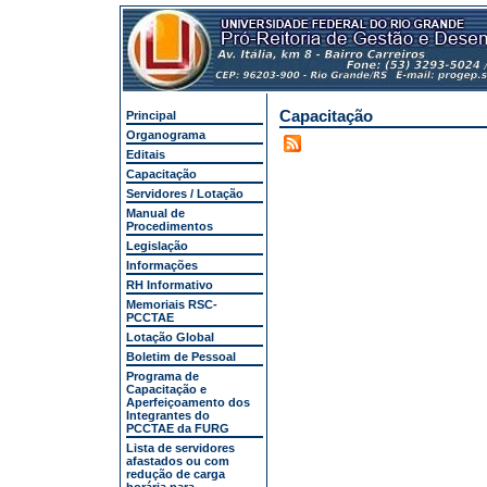
Capacitação
Principal
Organograma
Editais
Capacitação
Servidores / Lotação
Manual de
Procedimentos
Legislação
Informações
RH Informativo
Memoriais RSC-
PCCTAE
Lotação Global
Boletim de Pessoal
Programa de
Capacitação e
Aperfeiçoamento dos
Integrantes do
PCCTAE da FURG
Lista de servidores
afastados ou com
redução de carga